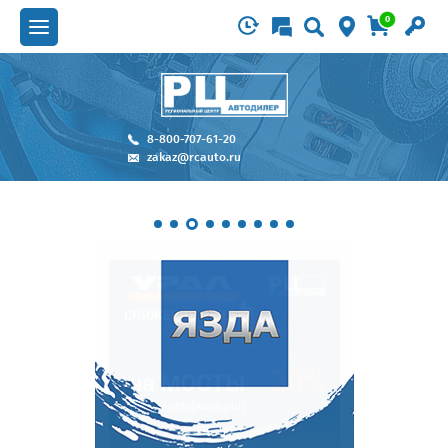
0
8-800-707-61-20
zakaz@rcauto.ru