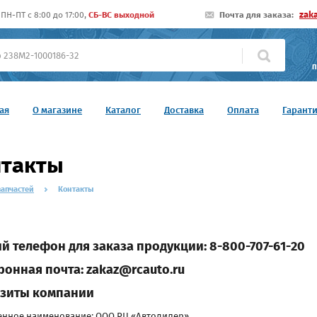
zak
ПН-ПТ c 8:00 до 17:00,
СБ-ВС выходной
Почта для заказа:
П
ая
О магазине
Каталог
Доставка
Оплата
Гарант
нтакты
запчастей
Контакты
й телефон для заказа продукции:
8-800-707-61-20
ронная почта: zakaz@rcauto.ru
зиты компании
нное наименование: ООО РЦ «Автодилер»