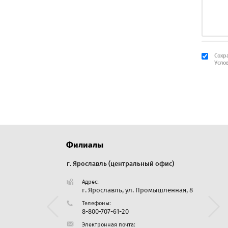
Апре
ул. Пар
8-800-7
Сохр
zakaz@r
Усло
Арза
ул. Кол
г.Арзам
8-800-7
zakaz@r
Филиалы
Арма
г. Ярославль (центральный офис)
г. Екате
ул. Мич
Адрес:
8-800-7
Адре
Дорожная, 35
г. Ярославль, ул. Промышленная, 8
Све
zakaz@r
Бер
Телефоны:
25
8-800-707-61-20
Тел
:
Электронная почта:
Арсе
8 (3