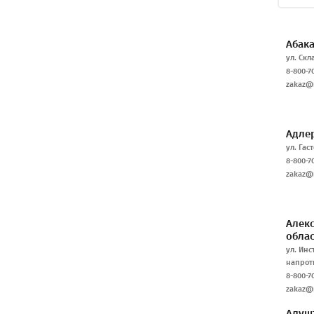
Абак
ул. Скл
8-800-7
zakaz@r
Адле
ул. Гаст
8-800-7
zakaz@r
Алек
облас
ул. Инс
напрот
8-800-7
zakaz@r
Алуш