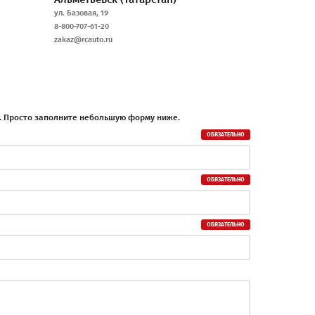
ул. Базовая, 19
8-800-707-61-20
zakaz@rcauto.ru
Анапа
(Краснодарский край)
 №6)
Анапское шоссе, 72
8-800-707-61-20
. Просто заполните небольшую форму ниже.
zakaz@rcauto.ru
Ангарск
(Иркутская область)
ул. 89-й квартал, 1 (Вход с улицы Карла
Маркса.)
8-800-707-61-20
zakaz@rcauto.ru
ская
Апатиты
(Мурманская область)
ул. Бредова, 1
8-800-707-61-20
zakaz@rcauto.ru