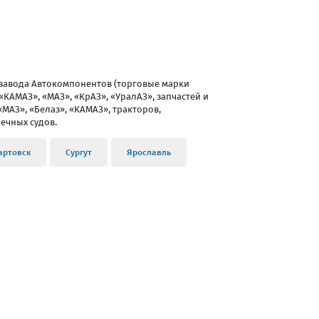
завода Автокомпонентов (торговые марки
КАМАЗ», «МАЗ», «КрАЗ», «УралАЗ», запчастей и
МАЗ», «Белаз», «КАМАЗ», тракторов,
ечных судов.
артовск
Сургут
Ярославль