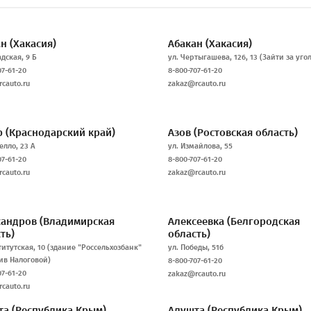
ан
(Хакасия)
Абакан
(Хакасия)
адская, 9 Б
ул. Чертыгашева, 126, 13 (Зайти за угол
07-61-20
8-800-707-61-20
cauto.ru
zakaz@rcauto.ru
р
(Краснодарский край)
Азов
(Ростовская область)
елло, 23 А
ул. Измайлова, 55
07-61-20
8-800-707-61-20
cauto.ru
zakaz@rcauto.ru
сандров
(Владимирская
Алексеевка
(Белгородская
ть)
область)
титутская, 10 (здание "Россельхозбанк"
ул. Победы, 51б
ив Налоговой)
8-800-707-61-20
07-61-20
zakaz@rcauto.ru
cauto.ru
та
(Республика Крым)
Алушта
(Республика Крым)