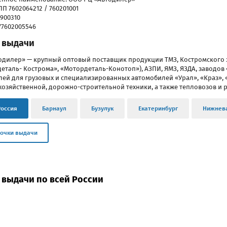
П 7602064212 / 760201001
900310
77602005546
 выдачи
одилер» — крупный оптовый поставщик продукции ТМЗ, Костромского 
еталь- Кострома», «Мотордеталь-Конотоп»), АЗПИ, ЯМЗ, ЯЗДА, заводов «
лей для грузовых и специализированных автомобилей «Урал», «Краз», «
хозяйственной, дорожно-строительной техники, а также тепловозов и р
Россия
Барнаул
Бузулук
Екатеринбург
Нижнев
точки выдачи
 выдачи по всей России