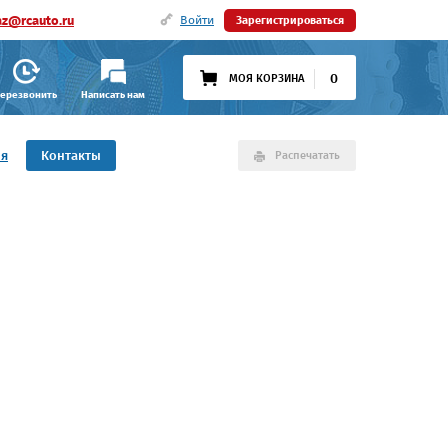
az@rcauto.ru
Войти
Зарегистрироваться
0
МОЯ КОРЗИНА
ерезвонить
Написать нам
ия
Контакты
Распечатать