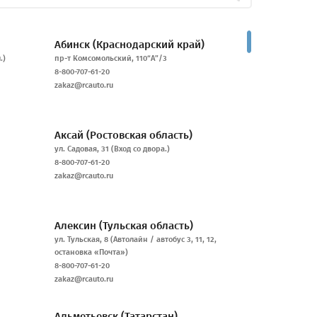
Абинск
(Краснодарский край)
.)
пр-т Комсомольский, 110“А”/3
8-800-707-61-20
zakaz@rcauto.ru
Аксай
(Ростовская область)
ул. Садовая, 31 (Вход со двора.)
8-800-707-61-20
zakaz@rcauto.ru
Алексин
(Тульская область)
ул. Тульская, 8 (Автолайн / автобус 3, 11, 12,
остановка «Почта»)
8-800-707-61-20
zakaz@rcauto.ru
Альметьевск
(Татарстан)