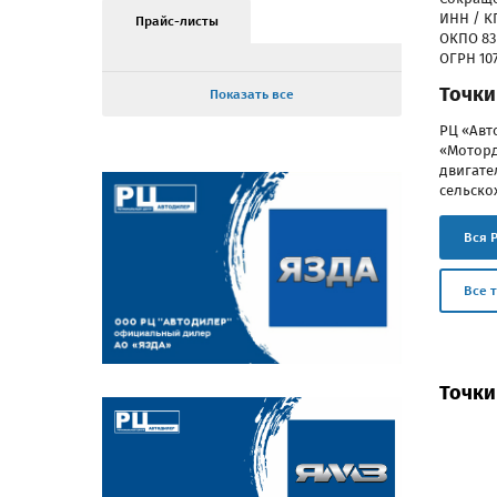
ИНН / КП
Прайс-листы
ОКПО 83
ОГРН 10
Точки
Показать все
РЦ «Авт
«Моторд
двигате
сельско
Вся 
Все 
Точки