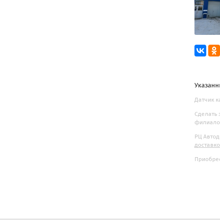
Указанн
Датчик ка
Сделать 
филиалов
РЦ Автод
доставк
Приобрес