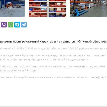
ые цены носят рекламный характер и не являются публичной офертой
бинный сб. 1458 сб. 1458 артикул сб. 1458 по цене 1 182.00 руб. в наличии на с
заказ в регионе Ярославль вы можете круглосуточно через каталог интернет
. Список филиалов по продаже автозапчастей находятся
здесь
.
илер - это место, где можно заказать двигатели, топливные насосы, коробки
ой
по Москве и всей России.
ти данный товар Вы можете на нашем on-line сайте, позвонив по телефону 8-