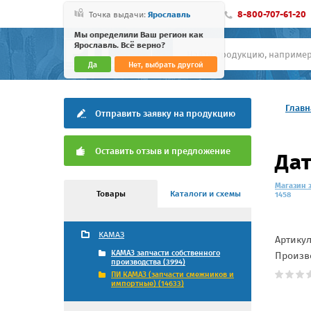
8-800-707-61-20
Точка выдачи:
Ярославль
Мы определили Ваш регион как
Ярославль. Всё верно?
Да
Нет, выбрать другой
Главн
Отправить заявку на продукцию
Оставить отзыв и предложение
Дат
Магазин 
Товары
Каталоги и схемы
1458
КАМАЗ
Артику
КАМАЗ запчасти собственного
Произв
производства (3994)
ПИ КАМАЗ (запчасти смежников и
импортные) (14633)