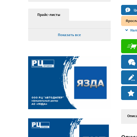
Ц
Прайс-листы
Яросл
Нал
Показать все
Опис