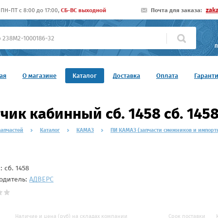
zak
ПН-ПТ c 8:00 до 17:00,
СБ-ВС выходной
Почта для заказа:
П
ая
О магазине
Каталог
Доставка
Оплата
Гарант
чик кабинный сб. 1458 сб. 145
запчастей
Каталог
КАМАЗ
ПИ КАМАЗ (запчасти смежников и импорт
л:
сб. 1458
одитель:
АДВЕРС
Наличие и цена (руб) на складах компании
Срок поставки