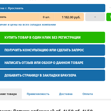
ена г. Ярославль
авль
0
шт.
1 182.00 руб.
–
ичие и цены
на всех складах компании
КУПИТЬ ТОВАР В ОДИН КЛИК БЕЗ РЕГИСТРАЦИИ
ПОЛУЧИТЬ КОНСУЛЬТАЦИЮ ИЛИ СДЕЛАТЬ ЗАПРОС
НАПИСАТЬ ОТЗЫВ ИЛИ ОБЗОР О ДАННОМ ТОВАРЕ
ДОБАВИТЬ СТРАНИЦУ В ЗАКЛАДКИ БРАУЗЕРА
ание товара
Применяемость
Доставка
Оплата