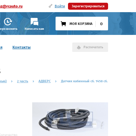
az@rcauto.ru
Войти
Зарегистрироваться
0
МОЯ КОРЗИНА
ерезвонить
Написать нам
ия
Контакты
Распечатать
8
ные)
2 часть
АДВЕРС
Датчик кабинный сб. 1458 сб.
Количество