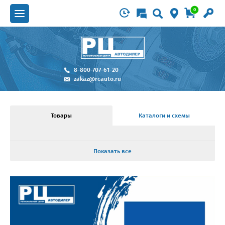
0
8-800-707-61-20
zakaz@rcauto.ru
Товары
Каталоги и схемы
Показать все