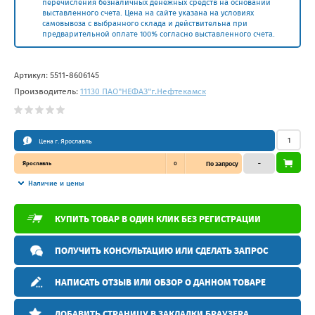
перечисления безналичных денежных средств на основании
выставленного счета. Цена на сайте указана на условиях
самовывоза с выбранного склада и действительна при
предварительной оплате 100% согласно выставленного счета.
Артикул:
5511-8606145
Производитель:
11130 ПАО"НЕФАЗ"г.Нефтекамск
Цена г. Ярославль
Ярославль
0
По запросу
–
Наличие и цены
КУПИТЬ ТОВАР В ОДИН КЛИК БЕЗ РЕГИСТРАЦИИ
ПОЛУЧИТЬ КОНСУЛЬТАЦИЮ ИЛИ СДЕЛАТЬ ЗАПРОС
НАПИСАТЬ ОТЗЫВ ИЛИ ОБЗОР О ДАННОМ ТОВАРЕ
ДОБАВИТЬ СТРАНИЦУ В ЗАКЛАДКИ БРАУЗЕРА