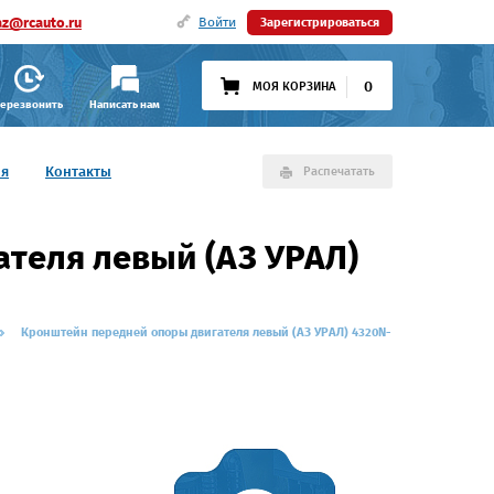
az@rcauto.ru
Войти
Зарегистрироваться
0
МОЯ КОРЗИНА
ерезвонить
Написать нам
ия
Контакты
Распечатать
теля левый (АЗ УРАЛ)
Кронштейн передней опоры двигателя левый (АЗ УРАЛ) 4320N-