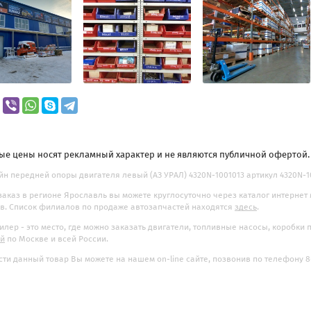
ые цены носят рекламный характер и не являются публичной офертой
н передней опоры двигателя левый (АЗ УРАЛ) 4320N-1001013 артикул 4320N-1001
заказ в регионе Ярославль вы можете круглосуточно через каталог интернет
. Список филиалов по продаже автозапчастей находятся
здесь
.
илер - это место, где можно заказать двигатели, топливные насосы, коробки
ой
по Москве и всей России.
ти данный товар Вы можете на нашем on-line сайте, позвонив по телефону 8-