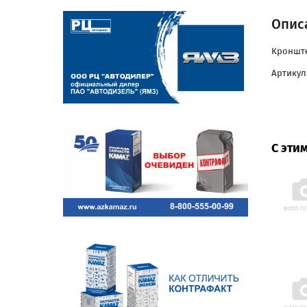
Опис
Кронште
Артикул:
С эти