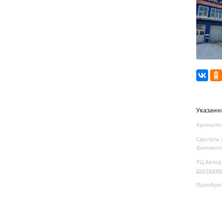
Указанн
Кронштей
Сделать 
филиалов
РЦ Автод
доставк
Приобрес