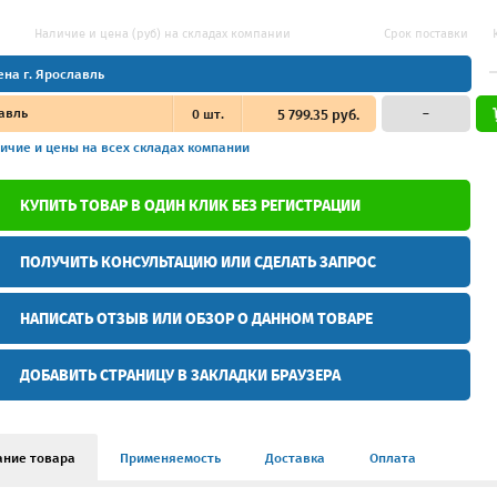
Наличие и цена (руб) на складах компании
Срок поставки
ена г. Ярославль
авль
0
шт.
5 799.35 руб.
–
ичие и цены
на всех складах компании
КУПИТЬ ТОВАР В ОДИН КЛИК БЕЗ РЕГИСТРАЦИИ
ПОЛУЧИТЬ КОНСУЛЬТАЦИЮ ИЛИ СДЕЛАТЬ ЗАПРОС
НАПИСАТЬ ОТЗЫВ ИЛИ ОБЗОР О ДАННОМ ТОВАРЕ
ДОБАВИТЬ СТРАНИЦУ В ЗАКЛАДКИ БРАУЗЕРА
ание товара
Применяемость
Доставка
Оплата