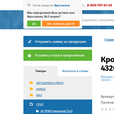
8-800-707-61-20
Точка выдачи:
Ярославль
Мы определили Ваш регион как
Ярославль. Всё верно?
Да
Нет, выбрать другой
Главн
Отправить заявку на продукцию
Оставить отзыв и предложение
Кро
432
Товары
Каталоги и схемы
Магазин 
1001013
АВТОДИЗЕЛЬ (ЯМЗ)
КАМАЗ
МАЗ
Артику
Произв
УРАЛ
АЗ УРАЛ покупные (722)