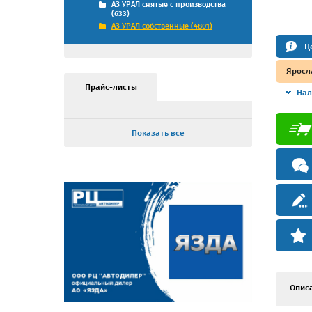
АЗ УРАЛ снятые с производства
(633)
АЗ УРАЛ собственные (4801)
Ц
Яросл
Прайс-листы
Нал
Показать все
Опис