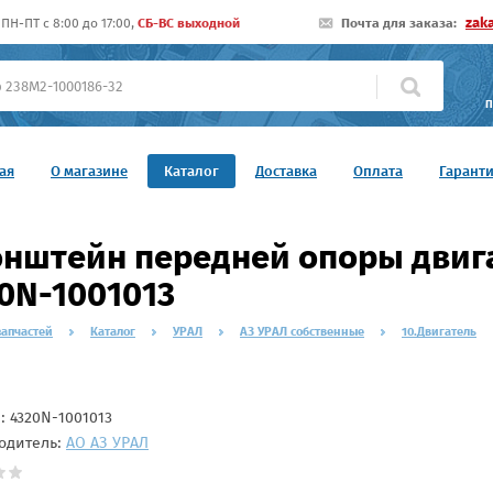
zak
ПН-ПТ c 8:00 до 17:00,
СБ-ВС выходной
Почта для заказа:
П
ая
О магазине
Каталог
Доставка
Оплата
Гарант
нштейн передней опоры двига
0N-1001013
запчастей
Каталог
УРАЛ
АЗ УРАЛ собственные
10.Двигатель
л:
4320N-1001013
одитель:
АО АЗ УРАЛ