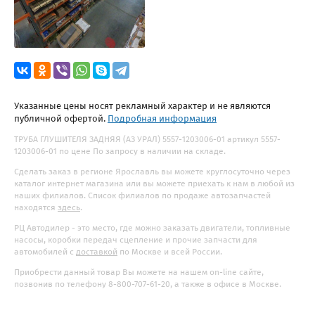
Указанные цены носят рекламный характер и не являются
публичной офертой.
Подробная информация
ТРУБА ГЛУШИТЕЛЯ ЗАДНЯЯ (АЗ УРАЛ) 5557-1203006-01 артикул 5557-
1203006-01 по цене По запросу в наличии на складе.
Сделать заказ в регионе Ярославль вы можете круглосуточно через
каталог интернет магазина или вы можете приехать к нам в любой из
наших филиалов. Список филиалов по продаже автозапчастей
находятся
здесь
.
РЦ Автодилер - это место, где можно заказать двигатели, топливные
насосы, коробки передач сцепление и прочие запчасти для
автомобилей с
доставкой
по Москве и всей России.
Приобрести данный товар Вы можете на нашем on-line сайте,
позвонив по телефону 8-800-707-61-20, а также в офисе в Москве.