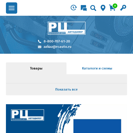
0
8-800-707-61-20
zakaz@rcauto.ru
Товары
Каталоги и схемы
Показать все