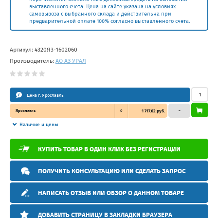
выставленного счета. Цена на сайте указана на условиях
самовывоза с выбранного склада и действительна при
предварительной оплате 100% согласно выставленного счета.
Артикул:
4320Я3-1602060
Производитель:
АО АЗ УРАЛ
Цена г. Ярославль
Ярославль
0
1 717.62 руб.
–
Наличие и цены
КУПИТЬ ТОВАР В ОДИН КЛИК БЕЗ РЕГИСТРАЦИИ
ПОЛУЧИТЬ КОНСУЛЬТАЦИЮ ИЛИ СДЕЛАТЬ ЗАПРОС
НАПИСАТЬ ОТЗЫВ ИЛИ ОБЗОР О ДАННОМ ТОВАРЕ
ДОБАВИТЬ СТРАНИЦУ В ЗАКЛАДКИ БРАУЗЕРА