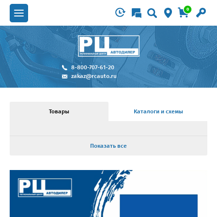
0
8-800-707-61-20
zakaz@rcauto.ru
Товары
Каталоги и схемы
Показать все