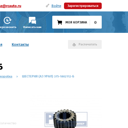
az@rcauto.ru
Войти
Зарегистрироваться
0
МОЯ КОРЗИНА
ерезвонить
Написать нам
ия
Контакты
Распечатать
Б
 коробка
ШЕСТЕРНЯ (АЗ УРАЛ) 375-1802112-Б
Количество