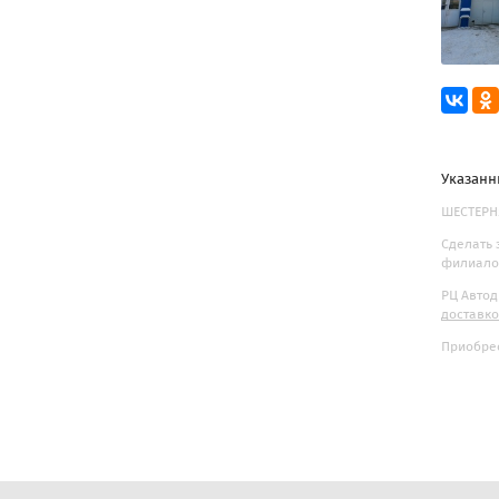
Указанн
ШЕСТЕРНЯ
Сделать 
филиалов
РЦ Автод
доставк
Приобрес