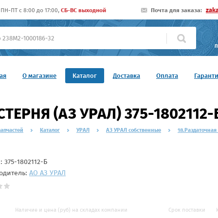
zak
ПН-ПТ c 8:00 до 17:00,
СБ-ВС выходной
Почта для заказа:
П
ая
О магазине
Каталог
Доставка
Оплата
Гарант
ТЕРНЯ (АЗ УРАЛ) 375-1802112-
запчастей
Каталог
УРАЛ
АЗ УРАЛ собственные
18.Раздаточная
л:
375-1802112-Б
одитель:
АО АЗ УРАЛ
Наличие и цена (руб) на складах компании
Срок поставки