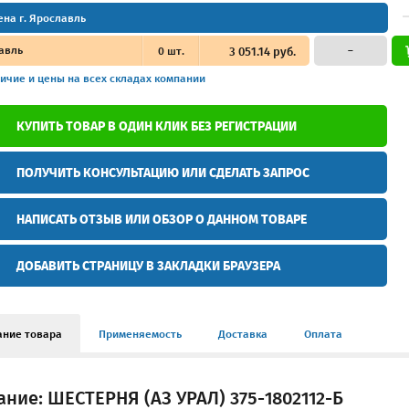
ена г. Ярославль
авль
0
шт.
3 051.14 руб.
–
ичие и цены
на всех складах компании
КУПИТЬ ТОВАР В ОДИН КЛИК БЕЗ РЕГИСТРАЦИИ
ПОЛУЧИТЬ КОНСУЛЬТАЦИЮ ИЛИ СДЕЛАТЬ ЗАПРОС
НАПИСАТЬ ОТЗЫВ ИЛИ ОБЗОР О ДАННОМ ТОВАРЕ
ДОБАВИТЬ СТРАНИЦУ В ЗАКЛАДКИ БРАУЗЕРА
ание товара
Применяемость
Доставка
Оплата
ние: ШЕСТЕРНЯ (АЗ УРАЛ) 375-1802112-Б