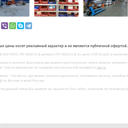
ые цены носят рекламный характер и не являются публичной офертой
 (АЗ УРАЛ) 375-1802112-Б артикул 375-1802112-Б по цене 3 051.14 руб. в наличии
заказ в регионе Ярославль вы можете круглосуточно через каталог интернет
. Список филиалов по продаже автозапчастей находятся
здесь
.
илер - это место, где можно заказать двигатели, топливные насосы, коробки
ой
по Москве и всей России.
ти данный товар Вы можете на нашем on-line сайте, позвонив по телефону 8-