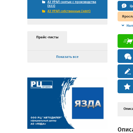
АЗ УРАЛ снятые с производства
Ц
(633)
АЗ УРАЛ собственные (4801)
Яросл
Нал
Прайс-листы
Показать все
Опис
Описа