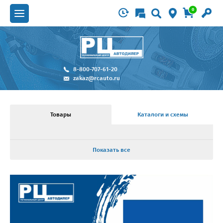
0
8-800-707-61-20
zakaz@rcauto.ru
Товары
Каталоги и схемы
Показать все