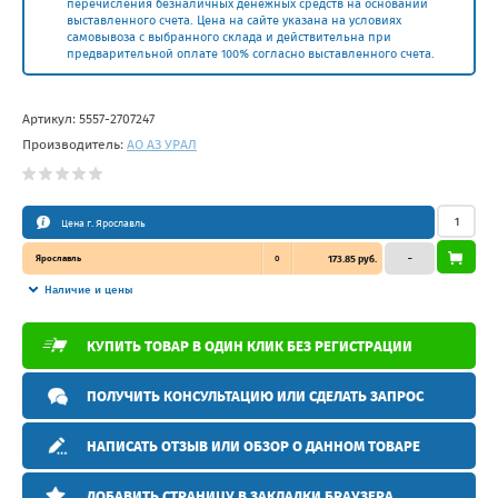
перечисления безналичных денежных средств на основании
выставленного счета. Цена на сайте указана на условиях
самовывоза с выбранного склада и действительна при
предварительной оплате 100% согласно выставленного счета.
Артикул:
5557-2707247
Производитель:
АО АЗ УРАЛ
Цена г. Ярославль
Ярославль
0
173.85 руб.
–
Наличие и цены
КУПИТЬ ТОВАР В ОДИН КЛИК БЕЗ РЕГИСТРАЦИИ
ПОЛУЧИТЬ КОНСУЛЬТАЦИЮ ИЛИ СДЕЛАТЬ ЗАПРОС
НАПИСАТЬ ОТЗЫВ ИЛИ ОБЗОР О ДАННОМ ТОВАРЕ
ДОБАВИТЬ СТРАНИЦУ В ЗАКЛАДКИ БРАУЗЕРА