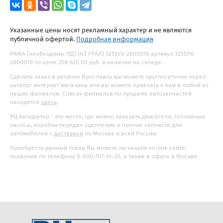
Указанные цены носят рекламный характер и не являются
публичной офертой.
Подробная информация
РАМА (необходимы ПД) (АЗ УРАЛ) 3255У6-2800010 артикул 3255У6-
2800010 по цене 208 620.00 руб. в наличии на складе.
Сделать заказ в регионе Ярославль вы можете круглосуточно через
каталог интернет магазина или вы можете приехать к нам в любой из
наших филиалов. Список филиалов по продаже автозапчастей
находятся
здесь
.
РЦ Автодилер - это место, где можно заказать двигатели, топливные
насосы, коробки передач сцепление и прочие запчасти для
автомобилей с
доставкой
по Москве и всей России.
Приобрести данный товар Вы можете на нашем on-line сайте,
позвонив по телефону 8-800-707-61-20, а также в офисе в Москве.