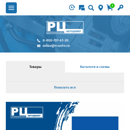
0
8-800-707-61-20
zakaz@rcauto.ru
Товары
Каталоги и схемы
Показать все