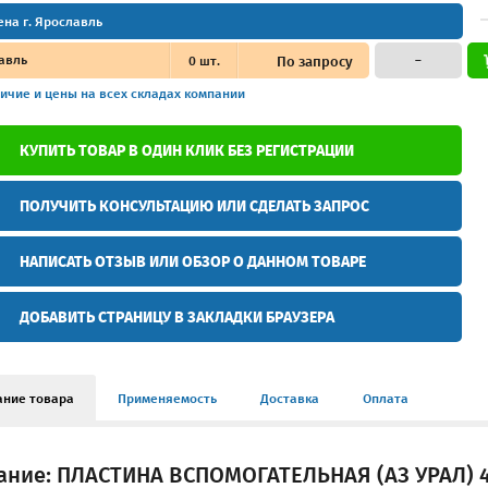
ена г. Ярославль
авль
0
шт.
По запросу
–
ичие и цены
на всех складах компании
КУПИТЬ ТОВАР В ОДИН КЛИК БЕЗ РЕГИСТРАЦИИ
ПОЛУЧИТЬ КОНСУЛЬТАЦИЮ ИЛИ СДЕЛАТЬ ЗАПРОС
НАПИСАТЬ ОТЗЫВ ИЛИ ОБЗОР О ДАННОМ ТОВАРЕ
ДОБАВИТЬ СТРАНИЦУ В ЗАКЛАДКИ БРАУЗЕРА
ание товара
Применяемость
Доставка
Оплата
ание: ПЛАСТИНА ВСПОМОГАТЕЛЬНАЯ (АЗ УРАЛ) 4