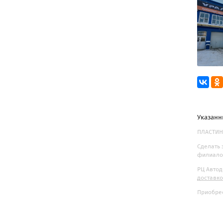
Указанн
ПЛАСТИНА
Сделать 
филиалов
РЦ Автод
доставк
Приобрес