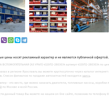
ые цены носят рекламный характер и не являются публичной офертой
 ВСПОМОГАТЕЛЬНАЯ (АЗ УРАЛ) 4320П2-2803034 артикул 4320П2-2803034 по цене
заказ в регионе Ярославль вы можете круглосуточно через каталог интернет
. Список филиалов по продаже автозапчастей находятся
здесь
.
илер - это место, где можно заказать двигатели, топливные насосы, коробки
ой
по Москве и всей России.
ти данный товар Вы можете на нашем on-line сайте, позвонив по телефону 8-