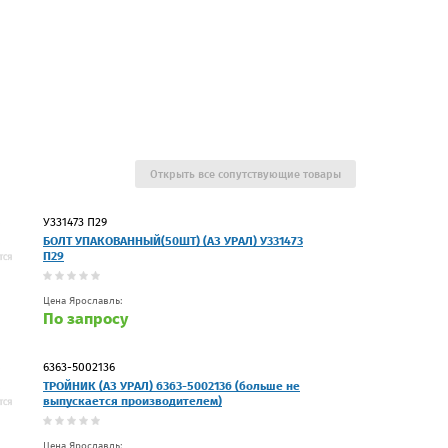
Открыть все сопутствующие товары
У331473 П29
БОЛТ УПАКОВАННЫЙ(50ШТ) (АЗ УРАЛ) У331473
П29
Цена Ярославль:
По запросу
6363-5002136
ТРОЙНИК (АЗ УРАЛ) 6363-5002136 (больше не
выпускается производителем)
Цена Ярославль: