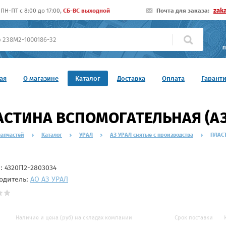
zak
ПН-ПТ c 8:00 до 17:00,
СБ-ВС выходной
Почта для заказа:
П
ая
О магазине
Каталог
Доставка
Оплата
Гарант
СТИНА ВСПОМОГАТЕЛЬНАЯ (АЗ 
запчастей
Каталог
УРАЛ
АЗ УРАЛ снятые с производства
ПЛАСТ
л:
4320П2-2803034
одитель:
АО АЗ УРАЛ
Наличие и цена (руб) на складах компании
Срок поставки