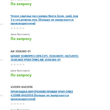
По запросу
Чехол сиденья пассажира Вахта (кож. зам), под
3-х точ.ремень лев. (больше не выпускается
производителем)
Цена Ярославль:
По запросу
АИ-3506380-01
ШЛАНГ КОМПРЕССОРА (375-3506380ТС-00/49013-
3506380) УРАЛ (УВК) АИ-3506380-01
Цена Ярославль:
По запросу
4320ЯХ-8402058
ПРОКЛАДКА ВНУТРЕННЯЯ ПРАВАЯ УРАЛ (УВК)
4320ЯХ-8402058 (больше не выпускается
производителем)
Цена Ярославль: