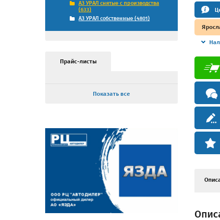
АЗ УРАЛ снятые с производства
Ц
(633)
АЗ УРАЛ собственные (4801)
Яросл
Нал
Прайс-листы
Показать все
Опис
Опис