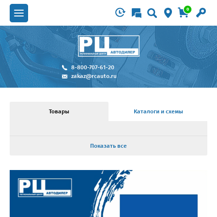
0
8-800-707-61-20
zakaz@rcauto.ru
Товары
Каталоги и схемы
Показать все