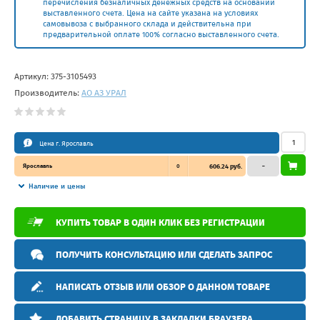
перечисления безналичных денежных средств на основании
выставленного счета. Цена на сайте указана на условиях
самовывоза с выбранного склада и действительна при
предварительной оплате 100% согласно выставленного счета.
Артикул:
375-3105493
Производитель:
АО АЗ УРАЛ
Цена г. Ярославль
Ярославль
0
606.24 руб.
–
Наличие и цены
КУПИТЬ ТОВАР В ОДИН КЛИК БЕЗ РЕГИСТРАЦИИ
ПОЛУЧИТЬ КОНСУЛЬТАЦИЮ ИЛИ СДЕЛАТЬ ЗАПРОС
НАПИСАТЬ ОТЗЫВ ИЛИ ОБЗОР О ДАННОМ ТОВАРЕ
ДОБАВИТЬ СТРАНИЦУ В ЗАКЛАДКИ БРАУЗЕРА