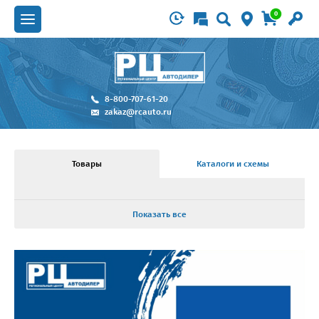
0
8-800-707-61-20
zakaz@rcauto.ru
Товары
Каталоги и схемы
Показать все