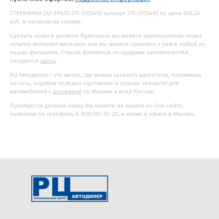
СТРЕМЯНКА (АЗ УРАЛ) 375-3105493 артикул 375-3105493 по цене 606.24
руб. в наличии на складе.
Сделать заказ в регионе Ярославль вы можете круглосуточно через
каталог интернет магазина или вы можете приехать к нам в любой из
наших филиалов. Список филиалов по продаже автозапчастей
находятся
здесь
.
РЦ Автодилер - это место, где можно заказать двигатели, топливные
насосы, коробки передач сцепление и прочие запчасти для
автомобилей с
доставкой
по Москве и всей России.
Приобрести данный товар Вы можете на нашем on-line сайте,
позвонив по телефону 8-800-707-61-20, а также в офисе в Москве.