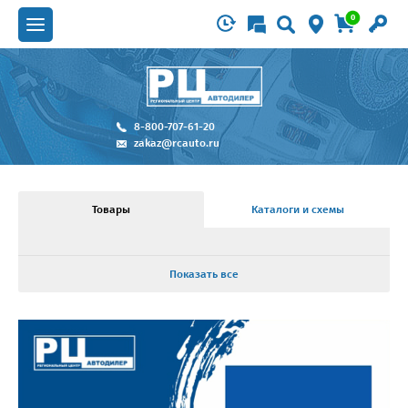
0
8-800-707-61-20
zakaz@rcauto.ru
Товары
Каталоги и схемы
Показать все