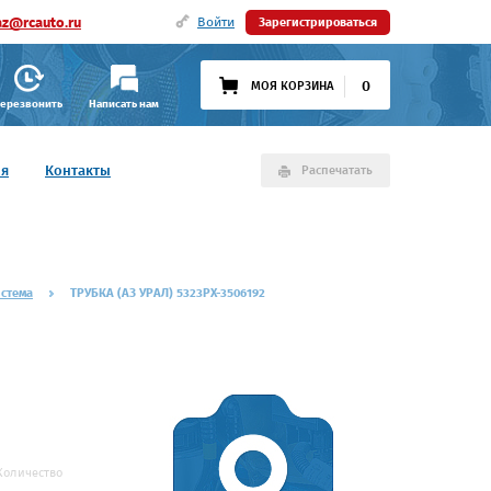
az@rcauto.ru
Войти
Зарегистрироваться
0
МОЯ КОРЗИНА
ерезвонить
Написать нам
ия
Контакты
Распечатать
истема
ТРУБКА (АЗ УРАЛ) 5323РХ-3506192
Количество