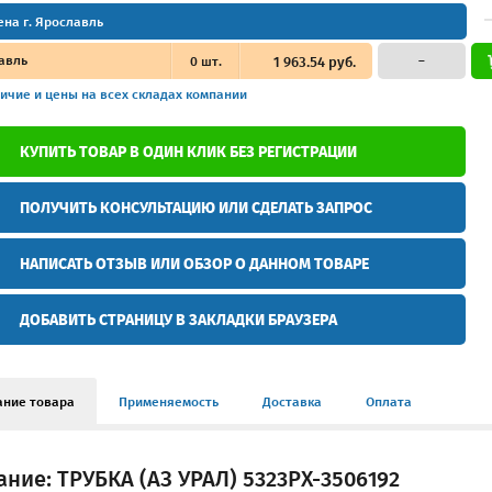
ена г. Ярославль
авль
0
шт.
1 963.54 руб.
–
ичие и цены
на всех складах компании
КУПИТЬ ТОВАР В ОДИН КЛИК БЕЗ РЕГИСТРАЦИИ
ПОЛУЧИТЬ КОНСУЛЬТАЦИЮ ИЛИ СДЕЛАТЬ ЗАПРОС
НАПИСАТЬ ОТЗЫВ ИЛИ ОБЗОР О ДАННОМ ТОВАРЕ
ДОБАВИТЬ СТРАНИЦУ В ЗАКЛАДКИ БРАУЗЕРА
ание товара
Применяемость
Доставка
Оплата
ние: ТРУБКА (АЗ УРАЛ) 5323РХ-3506192