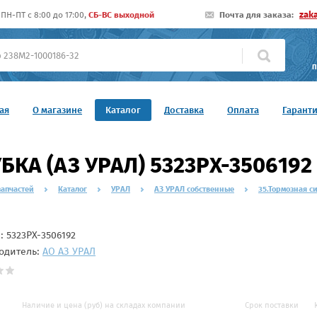
zak
ПН-ПТ c 8:00 до 17:00,
СБ-ВС выходной
Почта для заказа:
П
ая
О магазине
Каталог
Доставка
Оплата
Гарант
БКА (АЗ УРАЛ) 5323РХ-3506192
запчастей
Каталог
УРАЛ
АЗ УРАЛ собственные
35.Тормозная с
л:
5323РХ-3506192
одитель:
АО АЗ УРАЛ
Наличие и цена (руб) на складах компании
Срок поставки