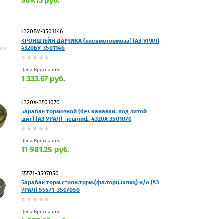
889.13 руб.
4320БУ-3501146
КРОНШТЕЙН ДАТЧИКА (пневмотормоза) (АЗ УРАЛ)
4320БУ-3501146
Цена Ярославль:
1 333.67 руб.
4320Х-3501070
Барабан тормозной (без канавки, под литой
щит) (АЗ УРАЛ)_нешлиф. 4320Х-3501070
Цена Ярославль:
11 981.25 руб.
55571-3507050
Барабан торм.стоян.торм.(фл.торц.шлиц) н/о (АЗ
УРАЛ) 55571-3507050
Цена Ярославль: