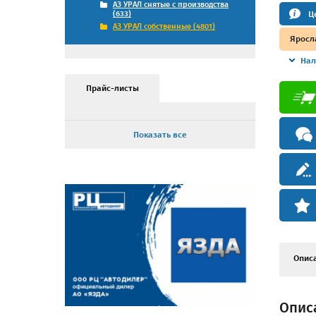
АЗ УРАЛ снятые с производства
Ц
(633)
АЗ УРАЛ собственные (4801)
Яросл
Нал
Прайс-листы
Показать все
Опис
Описа