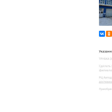
Указанн
ТРУБКА (
Сделать 
филиалов
РЦ Автод
доставк
Приобрес