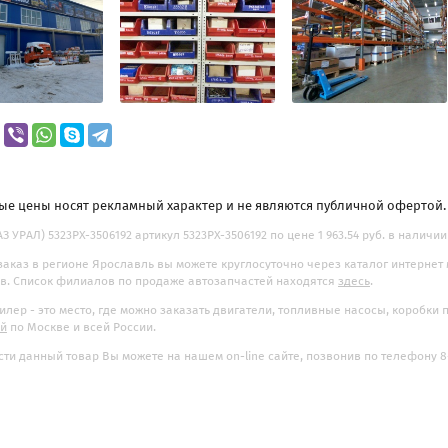
ые цены носят рекламный характер и не являются публичной офертой
АЗ УРАЛ) 5323РХ-3506192 артикул 5323РХ-3506192 по цене 1 963.54 руб. в наличии
заказ в регионе Ярославль вы можете круглосуточно через каталог интернет
. Список филиалов по продаже автозапчастей находятся
здесь
.
илер - это место, где можно заказать двигатели, топливные насосы, коробки
ой
по Москве и всей России.
ти данный товар Вы можете на нашем on-line сайте, позвонив по телефону 8-