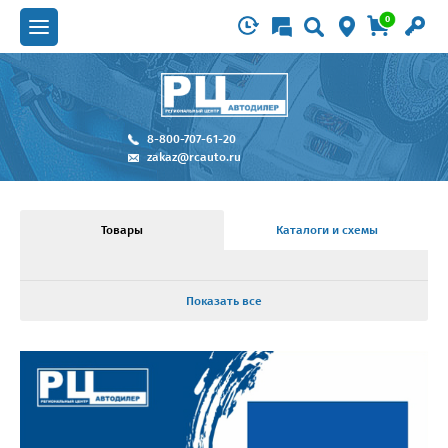
0
8-800-707-61-20
zakaz@rcauto.ru
Товары
Каталоги и схемы
Показать все