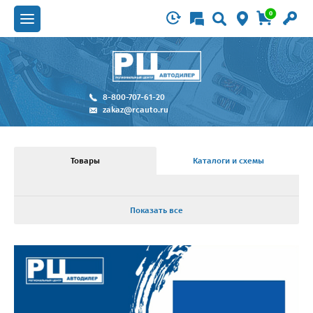
0
8-800-707-61-20
zakaz@rcauto.ru
Товары
Каталоги и схемы
Показать все