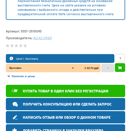
перечисления безналичных денежных средств на основании
выставленного счета. Цена на сайте указана на условиях
самовывоза с выбранного склада и действительна при
предварительной оплате 100% согласно выставленного счета.
Артикул:
5557-3510095
Производитель:
АО АЗ УРАЛ
Цена г. Ярославль
Ярославль
0
2 121.73 руб.
–
Наличие и цены
КУПИТЬ ТОВАР В ОДИН КЛИК БЕЗ РЕГИСТРАЦИИ
ПОЛУЧИТЬ КОНСУЛЬТАЦИЮ ИЛИ СДЕЛАТЬ ЗАПРОС
НАПИСАТЬ ОТЗЫВ ИЛИ ОБЗОР О ДАННОМ ТОВАРЕ
ДОБАВИТЬ СТРАНИЦУ В ЗАКЛАДКИ БРАУЗЕРА