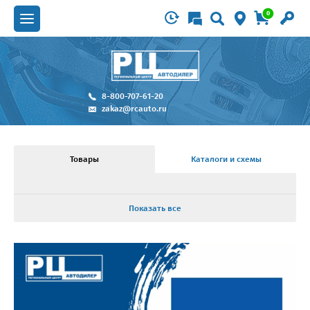
0
8-800-707-61-20
zakaz@rcauto.ru
Товары
Каталоги и схемы
Показать все