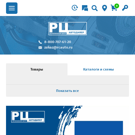
0
8-800-707-61-20
zakaz@rcauto.ru
Товары
Каталоги и схемы
Показать все