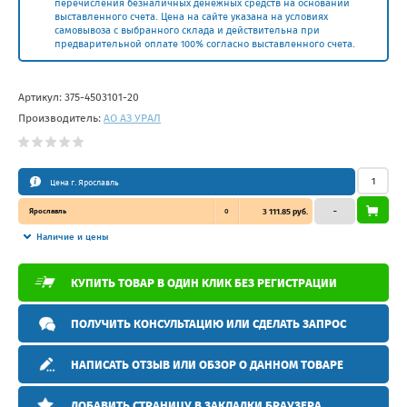
перечисления безналичных денежных средств на основании
выставленного счета. Цена на сайте указана на условиях
самовывоза с выбранного склада и действительна при
предварительной оплате 100% согласно выставленного счета.
Артикул:
375-4503101-20
Производитель:
АО АЗ УРАЛ
Цена г. Ярославль
Ярославль
0
3 111.85 руб.
–
Наличие и цены
КУПИТЬ ТОВАР В ОДИН КЛИК БЕЗ РЕГИСТРАЦИИ
ПОЛУЧИТЬ КОНСУЛЬТАЦИЮ ИЛИ СДЕЛАТЬ ЗАПРОС
НАПИСАТЬ ОТЗЫВ ИЛИ ОБЗОР О ДАННОМ ТОВАРЕ
ДОБАВИТЬ СТРАНИЦУ В ЗАКЛАДКИ БРАУЗЕРА