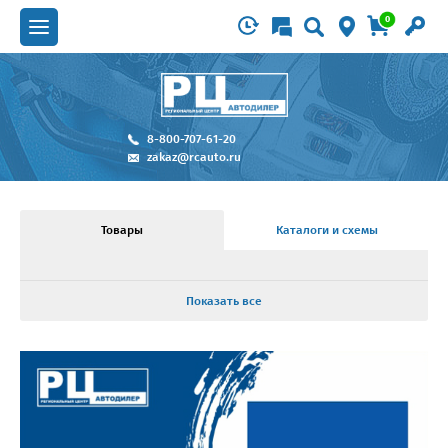
0
8-800-707-61-20
zakaz@rcauto.ru
Товары
Каталоги и схемы
Показать все