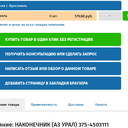
ена г. Ярославль
авль
0
шт.
179.88 руб.
–
ичие и цены
на всех складах компании
КУПИТЬ ТОВАР В ОДИН КЛИК БЕЗ РЕГИСТРАЦИИ
ПОЛУЧИТЬ КОНСУЛЬТАЦИЮ ИЛИ СДЕЛАТЬ ЗАПРОС
НАПИСАТЬ ОТЗЫВ ИЛИ ОБЗОР О ДАННОМ ТОВАРЕ
ДОБАВИТЬ СТРАНИЦУ В ЗАКЛАДКИ БРАУЗЕРА
ание товара
Применяемость
Доставка
Оплата
ние: НАКОНЕЧНИК (АЗ УРАЛ) 375-4503111