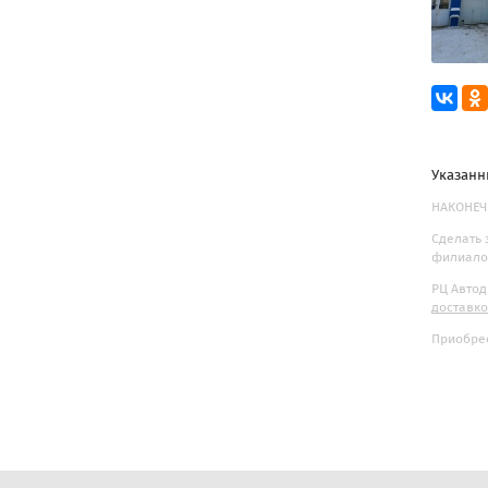
Указанн
НАКОНЕЧН
Сделать 
филиалов
РЦ Автод
доставк
Приобрес