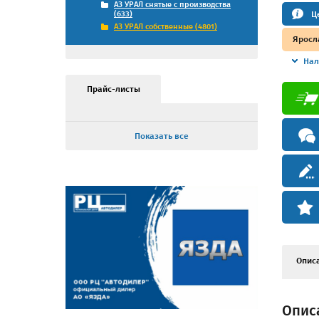
АЗ УРАЛ снятые с производства
Ц
(633)
АЗ УРАЛ собственные (4801)
Яросл
Нал
Прайс-листы
Показать все
Опис
Описа