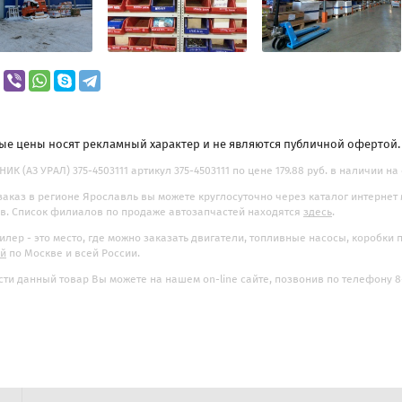
ые цены носят рекламный характер и не являются публичной офертой
ИК (АЗ УРАЛ) 375-4503111 артикул 375-4503111 по цене 179.88 руб. в наличии на
заказ в регионе Ярославль вы можете круглосуточно через каталог интернет
. Список филиалов по продаже автозапчастей находятся
здесь
.
илер - это место, где можно заказать двигатели, топливные насосы, коробки
ой
по Москве и всей России.
ти данный товар Вы можете на нашем on-line сайте, позвонив по телефону 8-