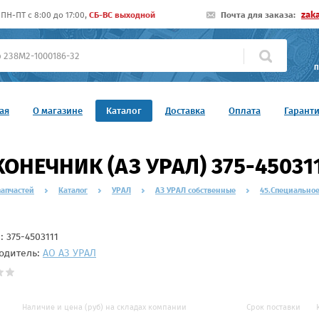
zak
ПН-ПТ c 8:00 до 17:00,
СБ-ВС выходной
Почта для заказа:
П
ая
О магазине
Каталог
Доставка
Оплата
Гарант
ОНЕЧНИК (АЗ УРАЛ) 375-45031
запчастей
Каталог
УРАЛ
АЗ УРАЛ собственные
45.Специально
л:
375-4503111
одитель:
АО АЗ УРАЛ
Наличие и цена (руб) на складах компании
Срок поставки