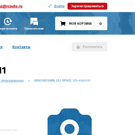
az@rcauto.ru
Войти
Зарегистрироваться
0
МОЯ КОРЗИНА
ерезвонить
Написать нам
ия
Контакты
Распечатать
11
е оборудование
НАКОНЕЧНИК (АЗ УРАЛ) 375-4503111
Количество