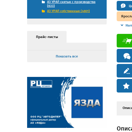
АЗ УРАЛ снятые с производства
Ц
(633)
АЗ УРАЛ собственные (4801)
Яросл
Нал
Прайс-листы
Показать все
Опис
Описа