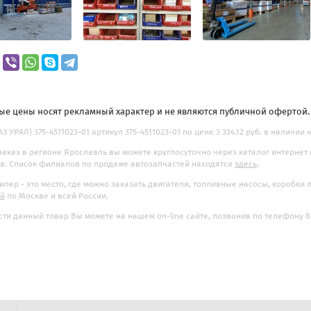
ые цены носят рекламный характер и не являются публичной офертой
З УРАЛ) 375-4511023-01 артикул 375-4511023-01 по цене 3 334.12 руб. в наличии 
заказ в регионе Ярославль вы можете круглосуточно через каталог интернет
. Список филиалов по продаже автозапчастей находятся
здесь
.
илер - это место, где можно заказать двигатели, топливные насосы, коробки
ой
по Москве и всей России.
ти данный товар Вы можете на нашем on-line сайте, позвонив по телефону 8-