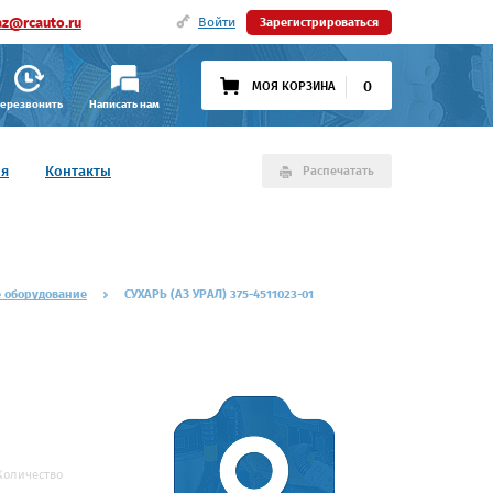
az@rcauto.ru
Войти
Зарегистрироваться
0
МОЯ КОРЗИНА
ерезвонить
Написать нам
ия
Контакты
Распечатать
е оборудование
СУХАРЬ (АЗ УРАЛ) 375-4511023-01
Количество