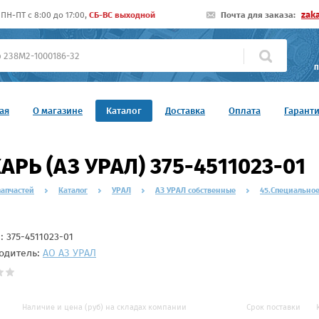
zak
ПН-ПТ c 8:00 до 17:00,
СБ-ВС выходной
Почта для заказа:
П
ая
О магазине
Каталог
Доставка
Оплата
Гарант
АРЬ (АЗ УРАЛ) 375-4511023-01
запчастей
Каталог
УРАЛ
АЗ УРАЛ собственные
45.Специально
л:
375-4511023-01
одитель:
АО АЗ УРАЛ
Наличие и цена (руб) на складах компании
Срок поставки