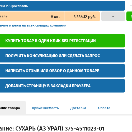
ена г. Ярославль
авль
0
шт.
3 334.12 руб.
–
ичие и цены
на всех складах компании
КУПИТЬ ТОВАР В ОДИН КЛИК БЕЗ РЕГИСТРАЦИИ
ПОЛУЧИТЬ КОНСУЛЬТАЦИЮ ИЛИ СДЕЛАТЬ ЗАПРОС
НАПИСАТЬ ОТЗЫВ ИЛИ ОБЗОР О ДАННОМ ТОВАРЕ
ДОБАВИТЬ СТРАНИЦУ В ЗАКЛАДКИ БРАУЗЕРА
ание товара
Применяемость
Доставка
Оплата
ние: СУХАРЬ (АЗ УРАЛ) 375-4511023-01