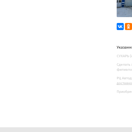
Указанн
СУХАРЬ (А
Сделать 
филиалов
РЦ Автод
доставк
Приобрес