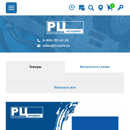
0
8-800-707-61-20
zakaz@rcauto.ru
Товары
Каталоги и схемы
Показать все