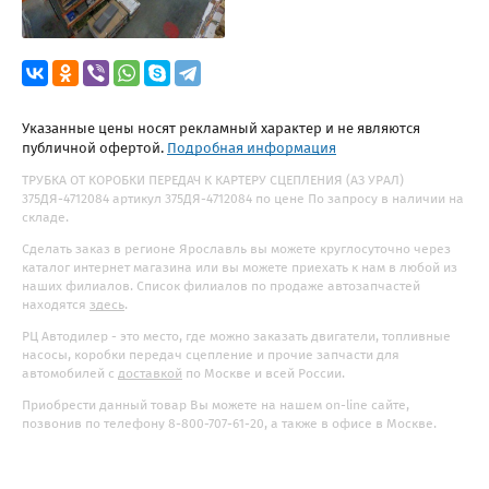
Указанные цены носят рекламный характер и не являются
публичной офертой.
Подробная информация
ТРУБКА ОТ КОРОБКИ ПЕРЕДАЧ К КАРТЕРУ СЦЕПЛЕНИЯ (АЗ УРАЛ)
375ДЯ-4712084 артикул 375ДЯ-4712084 по цене По запросу в наличии на
складе.
Сделать заказ в регионе Ярославль вы можете круглосуточно через
каталог интернет магазина или вы можете приехать к нам в любой из
наших филиалов. Список филиалов по продаже автозапчастей
находятся
здесь
.
РЦ Автодилер - это место, где можно заказать двигатели, топливные
насосы, коробки передач сцепление и прочие запчасти для
автомобилей с
доставкой
по Москве и всей России.
Приобрести данный товар Вы можете на нашем on-line сайте,
позвонив по телефону 8-800-707-61-20, а также в офисе в Москве.