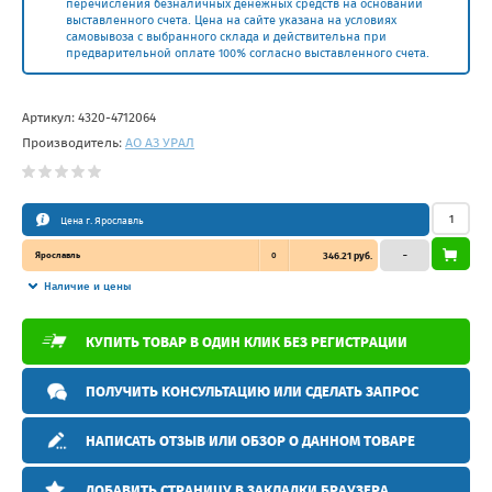
перечисления безналичных денежных средств на основании
выставленного счета. Цена на сайте указана на условиях
самовывоза с выбранного склада и действительна при
предварительной оплате 100% согласно выставленного счета.
Артикул:
4320-4712064
Производитель:
АО АЗ УРАЛ
Цена г. Ярославль
Ярославль
0
346.21 руб.
–
Наличие и цены
КУПИТЬ ТОВАР В ОДИН КЛИК БЕЗ РЕГИСТРАЦИИ
ПОЛУЧИТЬ КОНСУЛЬТАЦИЮ ИЛИ СДЕЛАТЬ ЗАПРОС
НАПИСАТЬ ОТЗЫВ ИЛИ ОБЗОР О ДАННОМ ТОВАРЕ
ДОБАВИТЬ СТРАНИЦУ В ЗАКЛАДКИ БРАУЗЕРА