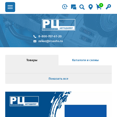
0
8-800-707-61-20
zakaz@rcauto.ru
Товары
Каталоги и схемы
Показать все