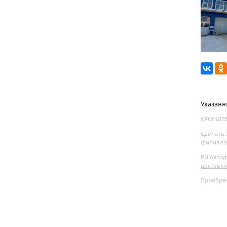
Указанн
КРОНШТЕЙ
Сделать 
филиалов
РЦ Автод
доставк
Приобрес