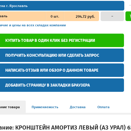
ена г. Ярославль
авль
0
шт.
294.72 руб.
–
ичие и цены
на всех складах компании
КУПИТЬ ТОВАР В ОДИН КЛИК БЕЗ РЕГИСТРАЦИИ
ПОЛУЧИТЬ КОНСУЛЬТАЦИЮ ИЛИ СДЕЛАТЬ ЗАПРОС
НАПИСАТЬ ОТЗЫВ ИЛИ ОБЗОР О ДАННОМ ТОВАРЕ
ДОБАВИТЬ СТРАНИЦУ В ЗАКЛАДКИ БРАУЗЕРА
ание товара
Применяемость
Доставка
Оплата
ание: КРОНШТЕЙН АМОРТИЗ ЛЕВЫЙ (АЗ УРАЛ) 63