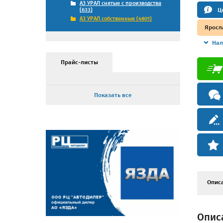
АЗ УРАЛ снятые с производства
Ц
(633)
АЗ УРАЛ собственные (4801)
Яросл
Нал
Прайс-листы
Показать все
Опис
Опис