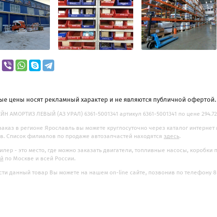
ые цены носят рекламный характер и не являются публичной офертой
Н АМОРТИЗ ЛЕВЫЙ (АЗ УРАЛ) 6361-5001341 артикул 6361-5001341 по цене 294.72
заказ в регионе Ярославль вы можете круглосуточно через каталог интернет
. Список филиалов по продаже автозапчастей находятся
здесь
.
илер - это место, где можно заказать двигатели, топливные насосы, коробки
ой
по Москве и всей России.
ти данный товар Вы можете на нашем on-line сайте, позвонив по телефону 8-