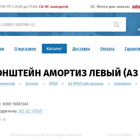
zak
ПН-ПТ c 8:00 до 17:00,
СБ-ВС выходной
Почта для заказа:
П
ая
О магазине
Каталог
Доставка
Оплата
Гарант
НШТЕЙН АМОРТИЗ ЛЕВЫЙ (АЗ У
запчастей
Каталог
УРАЛ
АЗ УРАЛ собственные
50.Кабина
л:
6361-5001341
одитель:
АО АЗ УРАЛ
Наличие и цена (руб) на складах компании
Срок поставки