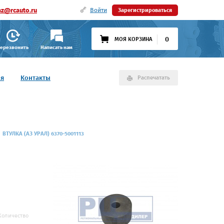
az@rcauto.ru
Войти
Зарегистрироваться
0
МОЯ КОРЗИНА
ерезвонить
Написать нам
ия
Контакты
Распечатать
ВТУЛКА (АЗ УРАЛ) 6370-5001113
Количество