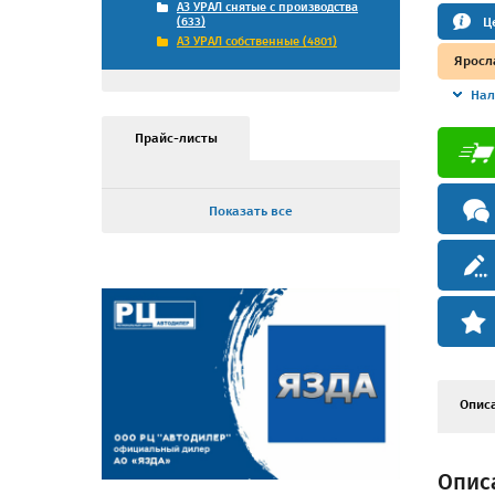
АЗ УРАЛ снятые с производства
Ц
(633)
АЗ УРАЛ собственные (4801)
Яросл
Нал
Прайс-листы
Показать все
Опис
Описа