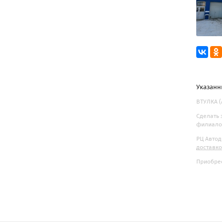
Указанн
ВТУЛКА (
Сделать 
филиалов
РЦ Автод
доставк
Приобрес