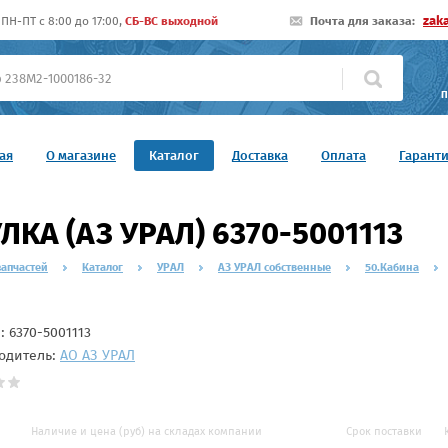
zak
ПН-ПТ c 8:00 до 17:00,
СБ-ВС выходной
Почта для заказа:
П
ая
О магазине
Каталог
Доставка
Оплата
Гарант
ЛКА (АЗ УРАЛ) 6370-5001113
запчастей
Каталог
УРАЛ
АЗ УРАЛ собственные
50.Кабина
л:
6370-5001113
одитель:
АО АЗ УРАЛ
Наличие и цена (руб) на складах компании
Срок поставки