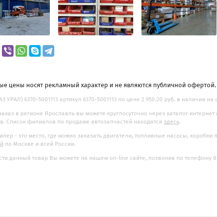
ые цены носят рекламный характер и не являются публичной офертой
АЗ УРАЛ) 6370-5001113 артикул 6370-5001113 по цене 2 950.20 руб. в наличии на 
заказ в регионе Ярославль вы можете круглосуточно через каталог интернет
. Список филиалов по продаже автозапчастей находятся
здесь
.
илер - это место, где можно заказать двигатели, топливные насосы, коробки
ой
по Москве и всей России.
ти данный товар Вы можете на нашем on-line сайте, позвонив по телефону 8-