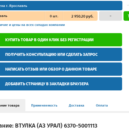
ена г. Ярославль
авль
0
шт.
2 950.20 руб.
–
ичие и цены
на всех складах компании
КУПИТЬ ТОВАР В ОДИН КЛИК БЕЗ РЕГИСТРАЦИИ
ПОЛУЧИТЬ КОНСУЛЬТАЦИЮ ИЛИ СДЕЛАТЬ ЗАПРОС
НАПИСАТЬ ОТЗЫВ ИЛИ ОБЗОР О ДАННОМ ТОВАРЕ
ДОБАВИТЬ СТРАНИЦУ В ЗАКЛАДКИ БРАУЗЕРА
ание товара
Применяемость
Доставка
Оплата
ние: ВТУЛКА (АЗ УРАЛ) 6370-5001113