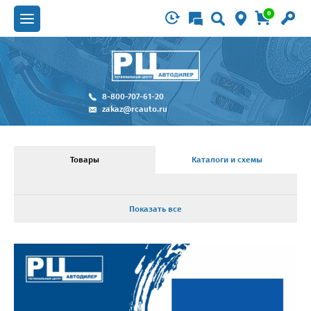
0
8-800-707-61-20
zakaz@rcauto.ru
Товары
Каталоги и схемы
Показать все