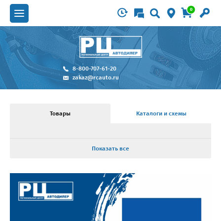
0
8-800-707-61-20
zakaz@rcauto.ru
Товары
Каталоги и схемы
Показать все