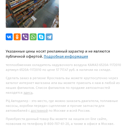
Указанные цены носят рекламный характер и не являются
публичной офертой.
Подробная информация
теплообменник охладитель надувочного воздуха КАМАЗ 6520А-1172010
артикул 6520А-1172010 по цене 57 717.47 руб. в наличии на складе.
Сделать заказ в регионе Ярославль вы можете круглосуточно через
каталог интернет магазина или вы можете приехать к нам в любой из
наших филиалов. Список филиалов по продаже автозапчастей
находятся
здесь
.
РЦ Автодилер - это место, где можно заказать двигатели, топливные
насосы, коробки передач сцепление и прочие запчасти для
автомобилей с
доставкой
по Москве и всей России.
Приобрести данный товар Вы можете на нашем on-line сайте,
позвонив по телефону 8-800-707-61-20, а также в офисе в Москве.