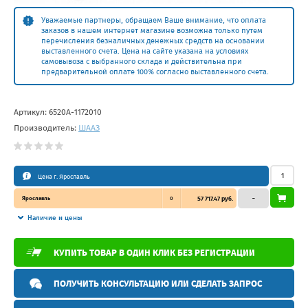
Уважаемые партнеры, обращаем Ваше внимание, что оплата
заказов в нашем интернет магазине возможна только путем
перечисления безналичных денежных средств на основании
выставленного счета. Цена на сайте указана на условиях
самовывоза с выбранного склада и действительна при
предварительной оплате 100% согласно выставленного счета.
Артикул:
6520А-1172010
Производитель:
ШААЗ
Цена г. Ярославль
Ярославль
0
57 717.47 руб.
–
Наличие и цены
КУПИТЬ ТОВАР В ОДИН КЛИК БЕЗ РЕГИСТРАЦИИ
ПОЛУЧИТЬ КОНСУЛЬТАЦИЮ ИЛИ СДЕЛАТЬ ЗАПРОС