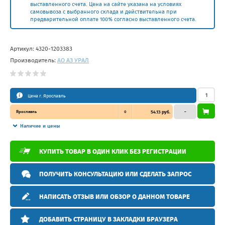
выставленного счета. Цена на сайте указана на условиях
самовывоза с выбранного склада и действительна при
предварительной оплате 100% согласно выставленного счета.
Артикул:
4320-1203383
Производитель:
АО АЗ УРАЛ
Цена г. Ярославль
Ярославль
0
54.13 руб.
–
Наличие и цены
КУПИТЬ ТОВАР В ОДИН КЛИК БЕЗ РЕГИСТРАЦИИ
ПОЛУЧИТЬ КОНСУЛЬТАЦИЮ ИЛИ СДЕЛАТЬ ЗАПРОС
НАПИСАТЬ ОТЗЫВ ИЛИ ОБЗОР О ДАННОМ ТОВАРЕ
ДОБАВИТЬ СТРАНИЦУ В ЗАКЛАДКИ БРАУЗЕРА