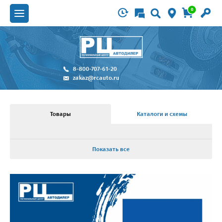
0
8-800-707-61-20
zakaz@rcauto.ru
Товары
Каталоги и схемы
Показать все