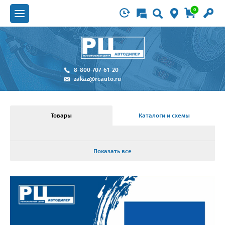
0
8-800-707-61-20
zakaz@rcauto.ru
Товары
Каталоги и схемы
Показать все