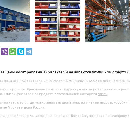
ые цены носят рекламный характер и не являются публичной офертой
а правая с ДХО светодидная КАМАЗ 44.3775 артикул 44.3775 по цене 15 942.32 р
заказ в регионе Ярославль вы можете круглосуточно через каталог интернет
. Список филиалов по продаже автозапчастей находятся
здесь
.
илер - это место, где можно заказать двигатели, топливные насосы, коробки
ой
по Москве и всей России.
ти данный товар Вы можете на нашем on-line сайте, позвонив по телефону 8-