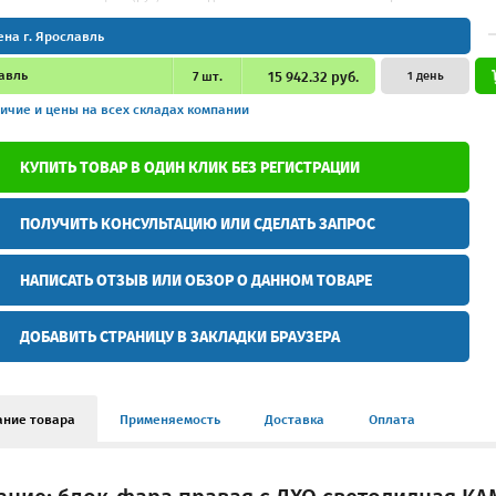
ена г. Ярославль
авль
7
шт.
15 942.32 руб.
1 день
ичие и цены
на всех складах компании
КУПИТЬ ТОВАР В ОДИН КЛИК БЕЗ РЕГИСТРАЦИИ
ПОЛУЧИТЬ КОНСУЛЬТАЦИЮ ИЛИ СДЕЛАТЬ ЗАПРОС
НАПИСАТЬ ОТЗЫВ ИЛИ ОБЗОР О ДАННОМ ТОВАРЕ
ДОБАВИТЬ СТРАНИЦУ В ЗАКЛАДКИ БРАУЗЕРА
ание товара
Применяемость
Доставка
Оплата