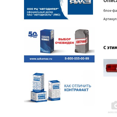
Описа
блок-фа
Артикул:
С эти