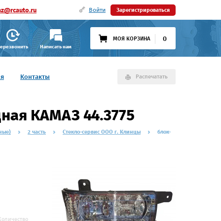
az@rcauto.ru
Войти
Зарегистрироваться
0
МОЯ КОРЗИНА
ерезвонить
Написать нам
ия
Контакты
Распечатать
ная КАМАЗ 44.3775
ные)
2 часть
Стекло-сервис ООО г. Клинцы
блок-
Количество