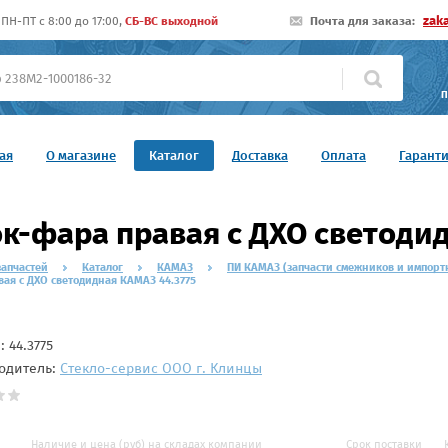
zak
ПН-ПТ c 8:00 до 17:00,
СБ-ВС выходной
Почта для заказа:
П
ая
О магазине
Каталог
Доставка
Оплата
Гарант
к-фара правая с ДХО светодид
запчастей
Каталог
КАМАЗ
ПИ КАМАЗ (запчасти смежников и импорт
ая с ДХО светодидная КАМАЗ 44.3775
л:
44.3775
одитель:
Стекло-сервис ООО г. Клинцы
Наличие и цена (руб) на складах компании
Срок поставки