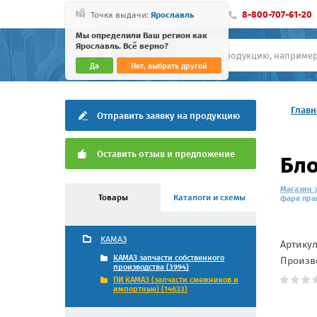
8-800-707-61-20
Точка выдачи:
Ярославль
Мы определили Ваш регион как
Ярославль. Всё верно?
Да
Нет, выбрать другой
Главн
Отправить заявку на продукцию
Оставить отзыв и предложение
Бло
Магазин 
Товары
Каталоги и схемы
фара прав
КАМАЗ
Артику
КАМАЗ запчасти собственного
Произв
производства (3994)
ПИ КАМАЗ (запчасти смежников и
импортные) (14633)