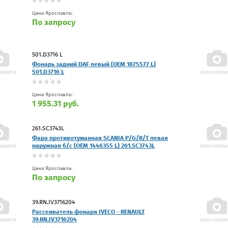
Цена Ярославль:
По запросу
501.D3716 L
Фонарь задний DAF левый (OEM 1875577 L)
501.D3716 L
Цена Ярославль:
1 955.31 руб.
261.SC3743L
Фара противотуманная SCANIA P/G/R/T левая
наружная б/с (OEM 1446355 L) 261.SC3743L
Цена Ярославль:
По запросу
39.RN.IV3716204
Рассеиватель фонаря IVECO - RENAULT
39.RN.IV3716204