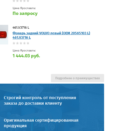
Цена Ярославль:
По запросу
461.V3716 L
Фонарь задний VOLVO левый (OEM 20565103 L)
461.V3716 L
Цена Ярославль:
1 444.03 руб.
Подробнее о преимуществах
Строгий контроль от поступления
заказа до доставки клиенту
Оригинальная сертифицированная
продукция