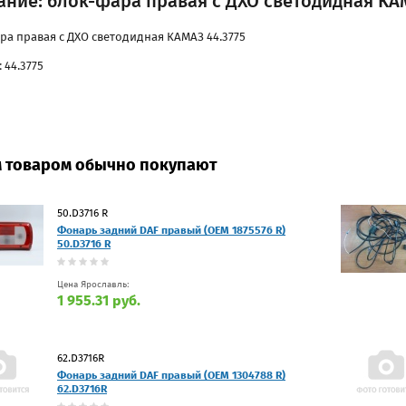
ние: блок-фара правая с ДХО светодидная КАМ
ра правая с ДХО светодидная КАМАЗ 44.3775
 44.3775
м товаром обычно покупают
50.D3716 R
Фонарь задний DAF правый (OEM 1875576 R)
50.D3716 R
Цена Ярославль:
1 955.31 руб.
62.D3716R
Фонарь задний DAF правый (OEM 1304788 R)
62.D3716R