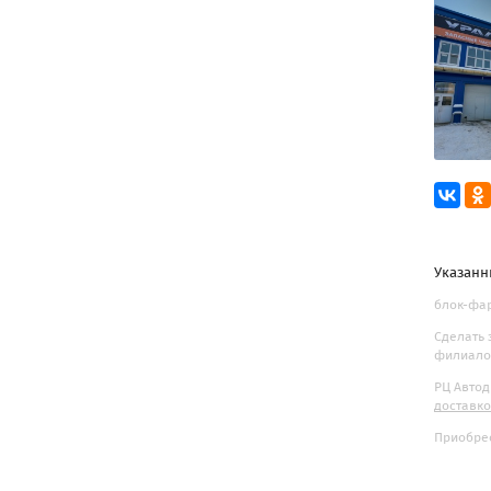
Указанн
блок-фар
Сделать 
филиалов
РЦ Автод
доставк
Приобрес