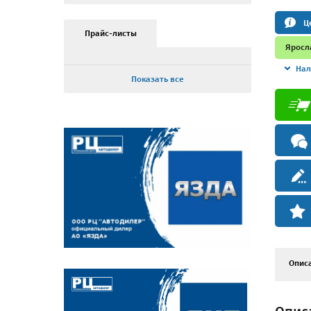
Ц
Прайс-листы
Яросл
Нал
Показать все
Опис