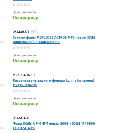
Цена Ярославль:
По запросу
051.MB3711200L
Стекло фары MERCEDES ACTROS MP3 левое (OEM
0008264710) 051.MB3711200L
Цена Ярославль:
По запросу
Р 2715.3716204
Рассеиватель заднего фонаря (для а/м газель)
Р 2715.3716204
Цена Ярославль:
По запросу
031.SC3711L
Фара SCANIA P-G-R-T левая 2008 > (OEM 1949896
L) 031.SC3711L