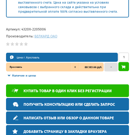
выставленного счета. Цена на сайте указана на условиях
самовывоза с выбранного склада и действительна при
предварительной оплате 100% согласно выставленного счета.
Артикул:
4320Х-2205006
Производитель:
БЕЛКАРД ОАО
Цена г. Ярославль
Ярославль
0
88 383.66 руб.
–
Наличие и цены
КУПИТЬ ТОВАР В ОДИН КЛИК БЕЗ РЕГИСТРАЦИИ
ПОЛУЧИТЬ КОНСУЛЬТАЦИЮ ИЛИ СДЕЛАТЬ ЗАПРОС
НАПИСАТЬ ОТЗЫВ ИЛИ ОБЗОР О ДАННОМ ТОВАРЕ
ДОБАВИТЬ СТРАНИЦУ В ЗАКЛАДКИ БРАУЗЕРА