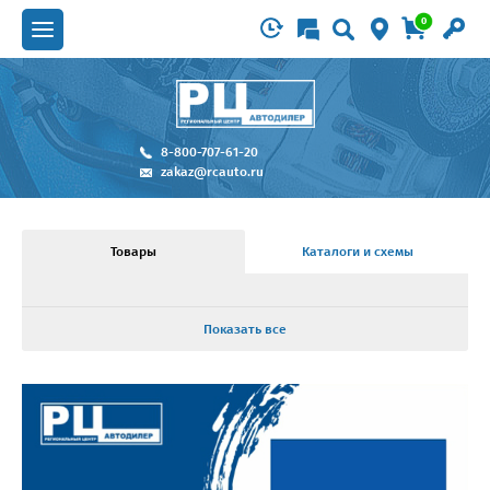
0
8-800-707-61-20
zakaz@rcauto.ru
Товары
Каталоги и схемы
Показать все