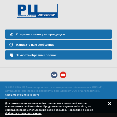
Отправить заявку на продукцию
Написать нам сообщение
Заказать обратный звонок
© 2000-2026 РЦ Автодилер является коммерческим обозначением ООО «РЦ
Автодилер». Все права на разработку принадлежат ООО «РЦ Автодилер».
Сообщить об ошибке на сайте
Карта сайта
Для оптимизации дизайна и быстродействия наших веб-сайтов
Политика конфиденциальности
используются cookie-файлы. Продолжая посещение веб-сайта, вы
Продвижение сайта
соглашаетесь на использование cookie-файлов.
Подробнее о cookie-
файлах и их использовании.