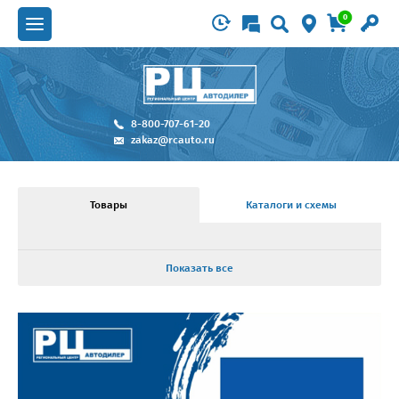
0
8-800-707-61-20
zakaz@rcauto.ru
Товары
Каталоги и схемы
Показать все