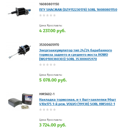
16080801150
ПГУ SHACMAN (DZ9112230178) SORL 16080801150
Цена Ярославль:
4 237.00 руб.
35300605970
Энергоаккумулятор тип 24/24 барабанного
тормоза заднего и среднего моста HOWO
(WG9100360303) SORL 35300605970
Цена Ярославль:
5 078.00 руб.
HM5602-1
Накладка тормозная, к-т 8шт+заклепки 96шт
410x175 1-й рем. VOLVO (19938) SORL HM5602-1
Цена Ярославль:
3 724.00 руб.