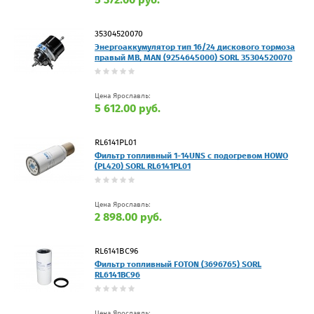
35304520070
Энергоаккумулятор тип 16/24 дискового тормоза
правый MB, MAN (9254645000) SORL 35304520070
Цена Ярославль:
5 612.00 руб.
RL6141PL01
Фильтр топливный 1-14UNS с подогревом HOWO
(PL420) SORL RL6141PL01
Цена Ярославль:
2 898.00 руб.
RL6141BC96
Фильтр топливный FOTON (3696765) SORL
RL6141BC96
Цена Ярославль: