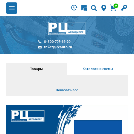
0
8-800-707-61-20
zakaz@rcauto.ru
Товары
Каталоги и схемы
Показать все