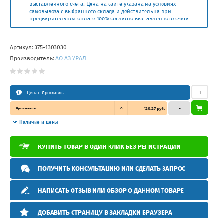
выставленного счета. Цена на сайте указана на условиях
самовывоза с выбранного склада и действительна при
предварительной оплате 100% согласно выставленного счета.
Артикул:
375-1303030
Производитель:
АО АЗ УРАЛ
Цена г. Ярославль
Ярославль
0
120.27 руб.
–
Наличие и цены
КУПИТЬ ТОВАР В ОДИН КЛИК БЕЗ РЕГИСТРАЦИИ
ПОЛУЧИТЬ КОНСУЛЬТАЦИЮ ИЛИ СДЕЛАТЬ ЗАПРОС
НАПИСАТЬ ОТЗЫВ ИЛИ ОБЗОР О ДАННОМ ТОВАРЕ
ДОБАВИТЬ СТРАНИЦУ В ЗАКЛАДКИ БРАУЗЕРА