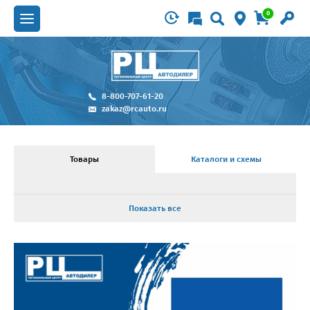
0
8-800-707-61-20
zakaz@rcauto.ru
Товары
Каталоги и схемы
Показать все