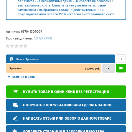
перечисления безналичных денежных средств на основании
выставленного счета. Цена на сайте указана на условиях
самовывоза с выбранного склада и действительна при
предварительной оплате 100% согласно выставленного счета.
Артикул:
6370-1301009
Производитель:
АО АЗ УРАЛ
Цена г. Ярославль
Ярославль
0
1 070.99 руб.
–
Наличие и цены
КУПИТЬ ТОВАР В ОДИН КЛИК БЕЗ РЕГИСТРАЦИИ
ПОЛУЧИТЬ КОНСУЛЬТАЦИЮ ИЛИ СДЕЛАТЬ ЗАПРОС
НАПИСАТЬ ОТЗЫВ ИЛИ ОБЗОР О ДАННОМ ТОВАРЕ
ДОБАВИТЬ СТРАНИЦУ В ЗАКЛАДКИ БРАУЗЕРА