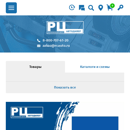
0
8-800-707-61-20
zakaz@rcauto.ru
Товары
Каталоги и схемы
Показать все