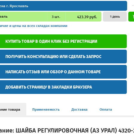
ена г. Ярославль
авль
3
шт.
423.39 руб.
1 день
ичие и цены
на всех складах компании
КУПИТЬ ТОВАР В ОДИН КЛИК БЕЗ РЕГИСТРАЦИИ
ПОЛУЧИТЬ КОНСУЛЬТАЦИЮ ИЛИ СДЕЛАТЬ ЗАПРОС
НАПИСАТЬ ОТЗЫВ ИЛИ ОБЗОР О ДАННОМ ТОВАРЕ
ДОБАВИТЬ СТРАНИЦУ В ЗАКЛАДКИ БРАУЗЕРА
ание товара
Применяемость
Доставка
Оплата
ание: ШАЙБА РЕГУЛИРОВОЧНАЯ (АЗ УРАЛ) 4320-