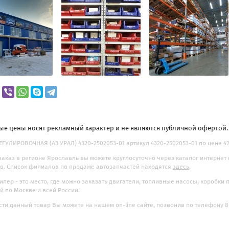
ые цены носят рекламный характер и не являются публичной офертой
ГУЛИРОВОЧНАЯ (АЗ УРАЛ) 4320-2502053-01 артикул 4320-2502053-01 по цене 423
заказ в регионе Ярославль вы можете круглосуточно через каталог интернет
. Список филиалов по продаже автозапчастей находятся
здесь
.
илер - это место, где можно заказать двигатели, топливные насосы, коробки
ой
по Москве и всей России.
ти данный товар Вы можете на нашем on-line сайте, позвонив по телефону 8-