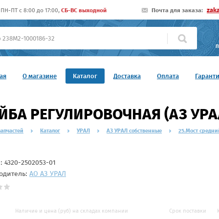
zak
ПН-ПТ c 8:00 до 17:00,
СБ-ВС выходной
Почта для заказа:
П
ая
О магазине
Каталог
Доставка
Оплата
Гарант
БА РЕГУЛИРОВОЧНАЯ (АЗ УРАЛ
запчастей
Каталог
УРАЛ
АЗ УРАЛ собственные
25.Мост средни
л:
4320-2502053-01
одитель:
АО АЗ УРАЛ
Наличие и цена (руб) на складах компании
Срок поставки