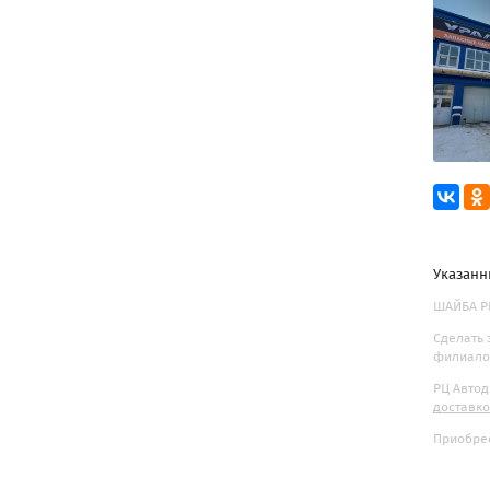
Указанн
ШАЙБА РЕ
Сделать 
филиалов
РЦ Автод
доставк
Приобрес