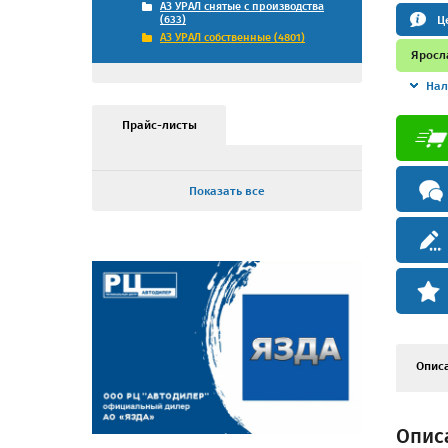
АЗ УРАЛ снятые с производства
Ц
(633)
АЗ УРАЛ собственные (4801)
Яросл
Нал
Прайс-листы
Показать все
Опис
Опис