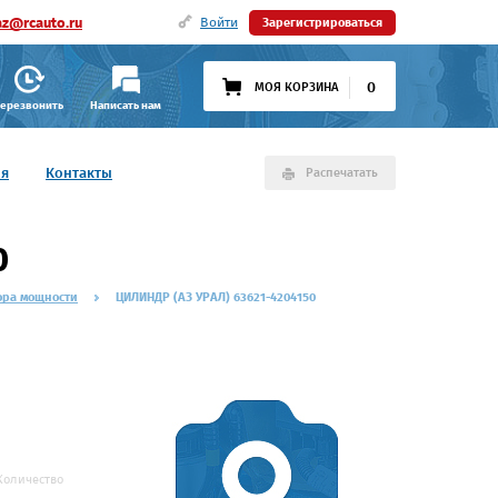
az@rcauto.ru
Войти
Зарегистрироваться
0
МОЯ КОРЗИНА
ерезвонить
Написать нам
ия
Контакты
Распечатать
0
ора мощности
ЦИЛИНДР (АЗ УРАЛ) 63621-4204150
Количество