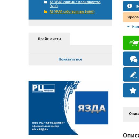
АЗ УРАЛ снятые с производства
Ц
(633)
АЗ УРАЛ собственные (4801)
Яросл
Нал
Прайс-листы
Показать все
Опис
Описа