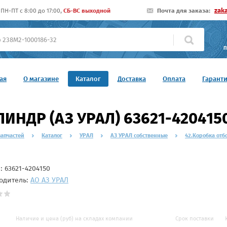
zak
ПН-ПТ c 8:00 до 17:00,
СБ-ВС выходной
Почта для заказа:
П
ая
О магазине
Каталог
Доставка
Оплата
Гарант
ИНДР (АЗ УРАЛ) 63621-420415
запчастей
Каталог
УРАЛ
АЗ УРАЛ собственные
42.Коробка отб
л:
63621-4204150
одитель:
АО АЗ УРАЛ
Наличие и цена (руб) на складах компании
Срок поставки