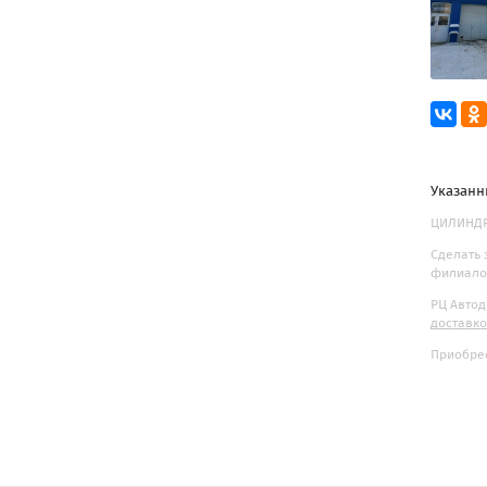
Указанн
ЦИЛИНДР 
Сделать 
филиалов
РЦ Автод
доставк
Приобрес