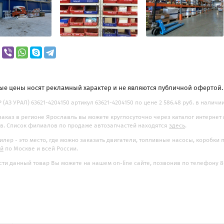
ые цены носят рекламный характер и не являются публичной офертой
(АЗ УРАЛ) 63621-4204150 артикул 63621-4204150 по цене 2 586.48 руб. в наличи
заказ в регионе Ярославль вы можете круглосуточно через каталог интернет
. Список филиалов по продаже автозапчастей находятся
здесь
.
илер - это место, где можно заказать двигатели, топливные насосы, коробки
ой
по Москве и всей России.
ти данный товар Вы можете на нашем on-line сайте, позвонив по телефону 8-