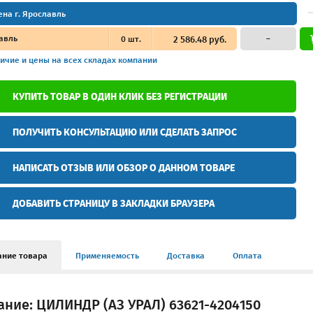
ена г. Ярославль
авль
0
шт.
2 586.48 руб.
–
ичие и цены
на всех складах компании
КУПИТЬ ТОВАР В ОДИН КЛИК БЕЗ РЕГИСТРАЦИИ
ПОЛУЧИТЬ КОНСУЛЬТАЦИЮ ИЛИ СДЕЛАТЬ ЗАПРОС
НАПИСАТЬ ОТЗЫВ ИЛИ ОБЗОР О ДАННОМ ТОВАРЕ
ДОБАВИТЬ СТРАНИЦУ В ЗАКЛАДКИ БРАУЗЕРА
ание товара
Применяемость
Доставка
Оплата
ние: ЦИЛИНДР (АЗ УРАЛ) 63621-4204150