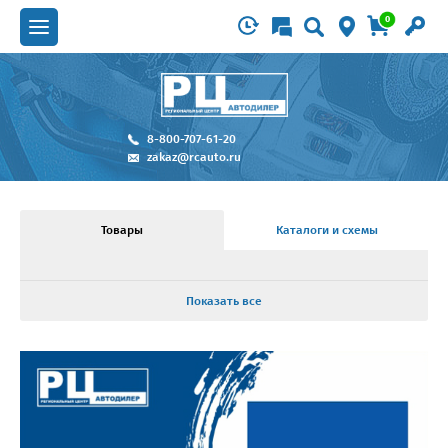
0
8-800-707-61-20
zakaz@rcauto.ru
Товары
Каталоги и схемы
Показать все