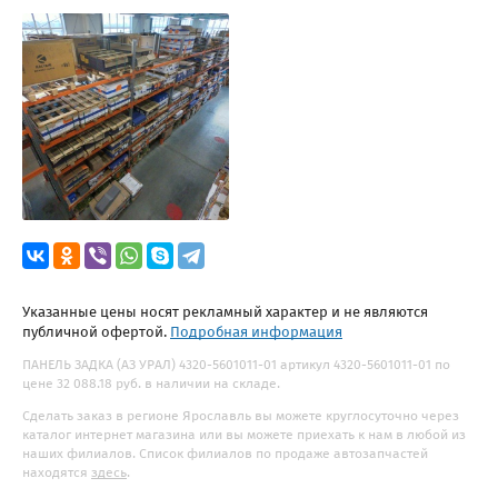
Указанные цены носят рекламный характер и не являются
публичной офертой.
Подробная информация
ПАНЕЛЬ ЗАДКА (АЗ УРАЛ) 4320-5601011-01 артикул 4320-5601011-01 по
цене 32 088.18 руб. в наличии на складе.
Сделать заказ в регионе Ярославль вы можете круглосуточно через
каталог интернет магазина или вы можете приехать к нам в любой из
наших филиалов. Список филиалов по продаже автозапчастей
находятся
здесь
.