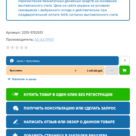
перечисления безналичных денежных средств на основании
выставленного счета. Цена на сайте указана на условиях
самовывоза с выбранного склада и действительна при
предварительной оплате 100% согласно выставленного счета.
Артикул:
3255-5702051
Производитель:
АО АЗ УРАЛ
Цена г. Ярославль
Ярославль
0
3 495.80 руб.
–
Наличие и цены
КУПИТЬ ТОВАР В ОДИН КЛИК БЕЗ РЕГИСТРАЦИИ
ПОЛУЧИТЬ КОНСУЛЬТАЦИЮ ИЛИ СДЕЛАТЬ ЗАПРОС
НАПИСАТЬ ОТЗЫВ ИЛИ ОБЗОР О ДАННОМ ТОВАРЕ
ДОБАВИТЬ СТРАНИЦУ В ЗАКЛАДКИ БРАУЗЕРА