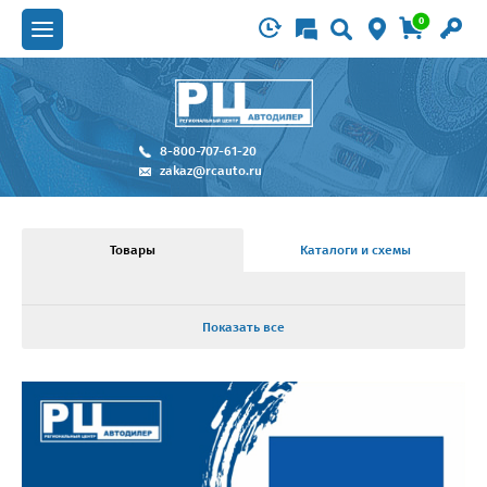
0
8-800-707-61-20
zakaz@rcauto.ru
Товары
Каталоги и схемы
Показать все