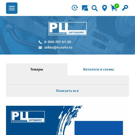
0
8-800-707-61-20
zakaz@rcauto.ru
Товары
Каталоги и схемы
Показать все