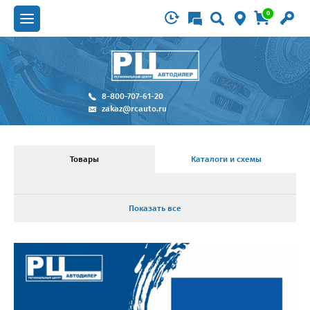
0
8-800-707-61-20
zakaz@rcauto.ru
Товары
Каталоги и схемы
Показать все