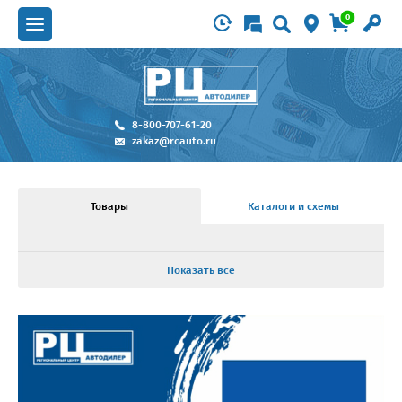
0
8-800-707-61-20
zakaz@rcauto.ru
Товары
Каталоги и схемы
Показать все