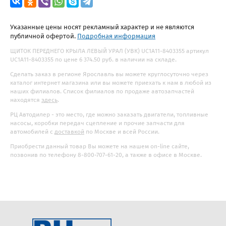
Указанные цены носят рекламный характер и не являются
публичной офертой.
Подробная информация
ЩИТОК ПЕРЕДНЕГО КРЫЛА ЛЕВЫЙ УРАЛ (УВК) UC1A11-8403355 артикул
UC1A11-8403355 по цене 6 374.50 руб. в наличии на складе.
Сделать заказ в регионе Ярославль вы можете круглосуточно через
каталог интернет магазина или вы можете приехать к нам в любой из
наших филиалов. Список филиалов по продаже автозапчастей
находятся
здесь
.
РЦ Автодилер - это место, где можно заказать двигатели, топливные
насосы, коробки передач сцепление и прочие запчасти для
автомобилей с
доставкой
по Москве и всей России.
Приобрести данный товар Вы можете на нашем on-line сайте,
позвонив по телефону 8-800-707-61-20, а также в офисе в Москве.