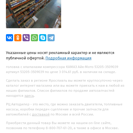
Указанные цены носят рекламный характер и не являются
публичной офертой.
Подробная информация
головка с клапанами компрессора КАМАЗ Айк-Мото 53205-3509039
артикул 53205-3509039 по цене 3 014.61 руб. в наличии на складе.
Сделать заказ в регионе Ярославль вы можете круглосуточно через
каталог интернет магазина или вы можете приехать к нам в любой из
наших филиалов. Список филиалов по продаже автозапчастей
находятся
здесь
.
РЦ Автодилер - это место, где можно заказать двигатели, топливные
насосы, коробки передач сцепление и прочие запчасти для
автомобилей с
доставкой
по Москве и всей России.
Приобрести данный товар Вы можете на нашем on-line сайте,
позвонив по телефону 8-800-707-61-20, а также в офисе в Москве.