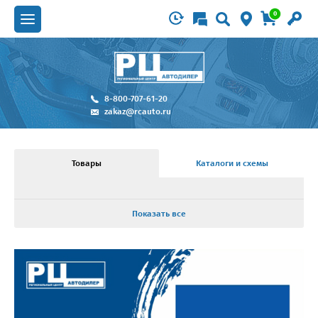
0
8-800-707-61-20
zakaz@rcauto.ru
Товары
Каталоги и схемы
Показать все