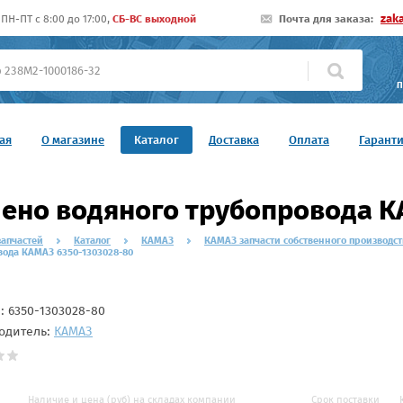
zak
ПН-ПТ c 8:00 до 17:00,
СБ-ВС выходной
Почта для заказа:
П
ая
О магазине
Каталог
Доставка
Оплата
Гарант
ено водяного трубопровода К
запчастей
Каталог
КАМАЗ
КАМАЗ запчасти собственного производст
вода КАМАЗ 6350-1303028-80
л:
6350-1303028-80
одитель:
КАМАЗ
Наличие и цена (руб) на складах компании
Срок поставки