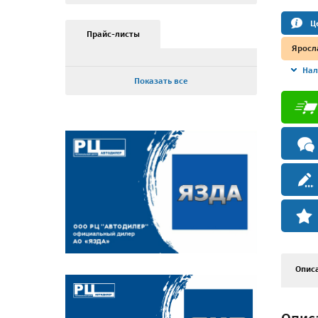
Ц
Прайс-листы
Яросл
Нал
Показать все
Опис