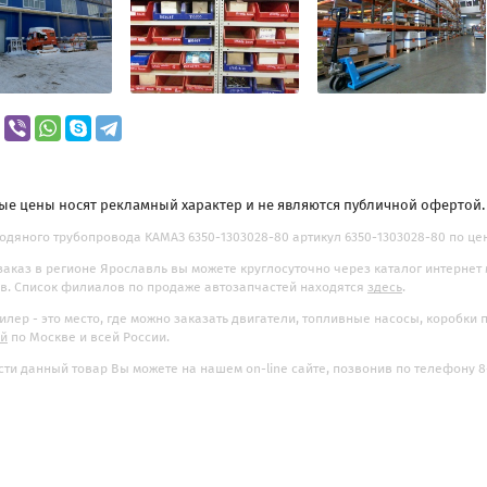
ые цены носят рекламный характер и не являются публичной офертой
одяного трубопровода КАМАЗ 6350-1303028-80 артикул 6350-1303028-80 по цене
заказ в регионе Ярославль вы можете круглосуточно через каталог интернет
. Список филиалов по продаже автозапчастей находятся
здесь
.
илер - это место, где можно заказать двигатели, топливные насосы, коробки
ой
по Москве и всей России.
ти данный товар Вы можете на нашем on-line сайте, позвонив по телефону 8-