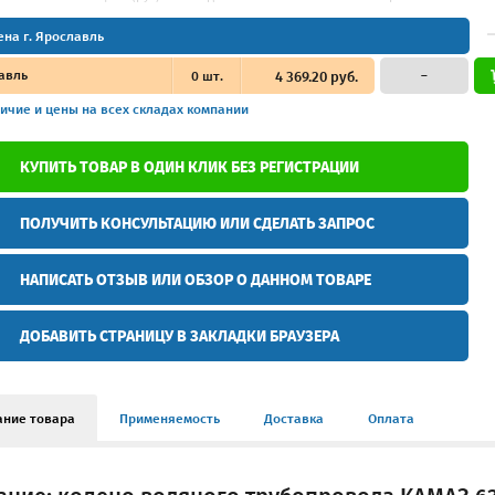
ена г. Ярославль
авль
0
шт.
4 369.20 руб.
–
ичие и цены
на всех складах компании
КУПИТЬ ТОВАР В ОДИН КЛИК БЕЗ РЕГИСТРАЦИИ
ПОЛУЧИТЬ КОНСУЛЬТАЦИЮ ИЛИ СДЕЛАТЬ ЗАПРОС
НАПИСАТЬ ОТЗЫВ ИЛИ ОБЗОР О ДАННОМ ТОВАРЕ
ДОБАВИТЬ СТРАНИЦУ В ЗАКЛАДКИ БРАУЗЕРА
ание товара
Применяемость
Доставка
Оплата