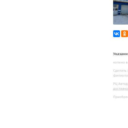
Указанн
колено в
Сделать 
филиалов
РЦ Автод
доставк
Приобрес