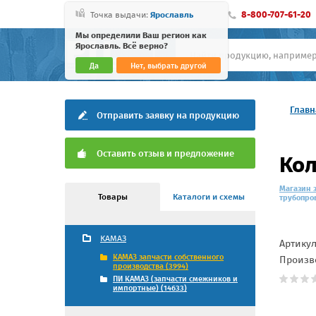
8-800-707-61-20
Точка выдачи:
Ярославль
Мы определили Ваш регион как
Ярославль. Всё верно?
Да
Нет, выбрать другой
Главн
Отправить заявку на продукцию
Оставить отзыв и предложение
Кол
Магазин 
Товары
Каталоги и схемы
трубопро
КАМАЗ
Артику
КАМАЗ запчасти собственного
Произв
производства (3994)
ПИ КАМАЗ (запчасти смежников и
импортные) (14633)