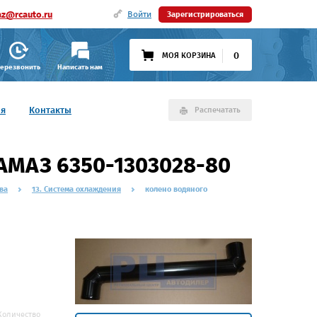
az@rcauto.ru
Войти
Зарегистрироваться
0
МОЯ КОРЗИНА
ерезвонить
Написать нам
ия
Контакты
Распечатать
АМАЗ 6350-1303028-80
ва
13. Система охлаждения
колено водяного
Количество