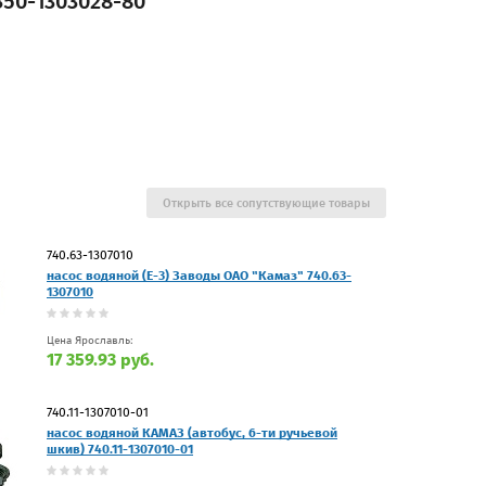
50-1303028-80
Открыть все сопутствующие товары
740.63-1307010
насос водяной (Е-3) Заводы ОАО "Камаз" 740.63-
1307010
Цена Ярославль:
17 359.93 руб.
740.11-1307010-01
насос водяной КАМАЗ (автобус, 6-ти ручьевой
шкив) 740.11-1307010-01