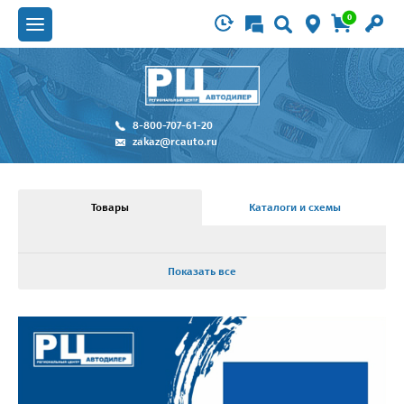
0
8-800-707-61-20
zakaz@rcauto.ru
Товары
Каталоги и схемы
Показать все