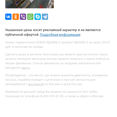
Указанные цены носят рекламный характер и не являются
публичной офертой.
Подробная информация
лампа подкапотная ОСВАР ПД308Б-0 артикул ПД308Б-0 по цене 233.67
руб. в наличии на складе.
Сделать заказ в регионе Ярославль вы можете круглосуточно через
каталог интернет магазина или вы можете приехать к нам в любой из
наших филиалов. Список филиалов по продаже автозапчастей
находятся
здесь
.
РЦ Автодилер - это место, где можно заказать двигатели, топливные
насосы, коробки передач сцепление и прочие запчасти для
автомобилей с
доставкой
по Москве и всей России.
Приобрести данный товар Вы можете на нашем on-line сайте,
позвонив по телефону 8-800-707-61-20, а также в офисе в Москве.