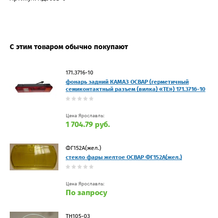
С этим товаром обычно покупают
171.3716-10
фонарь задний КАМАЗ ОСВАР (герметичный
семиконтактный разъем (вилка) «ТЕ») 171.3716-10
Цена Ярославль:
1 704.79 руб.
ФГ152А(жел.)
стекло фары желтое ОСВАР ФГ152А(жел.)
Цена Ярославль:
По запросу
ТН105-03