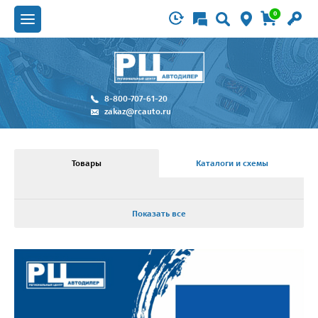
0
8-800-707-61-20
zakaz@rcauto.ru
Товары
Каталоги и схемы
Показать все