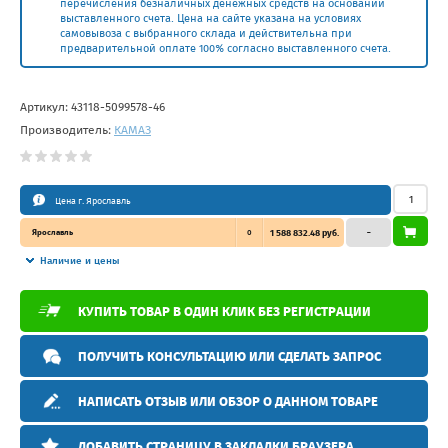
перечисления безналичных денежных средств на основании
выставленного счета. Цена на сайте указана на условиях
самовывоза с выбранного склада и действительна при
предварительной оплате 100% согласно выставленного счета.
Артикул:
43118-5099578-46
Производитель:
КАМАЗ
Цена г. Ярославль
Ярославль
0
1 588 832.48 руб.
–
Наличие и цены
КУПИТЬ ТОВАР В ОДИН КЛИК БЕЗ РЕГИСТРАЦИИ
ПОЛУЧИТЬ КОНСУЛЬТАЦИЮ ИЛИ СДЕЛАТЬ ЗАПРОС
НАПИСАТЬ ОТЗЫВ ИЛИ ОБЗОР О ДАННОМ ТОВАРЕ
ДОБАВИТЬ СТРАНИЦУ В ЗАКЛАДКИ БРАУЗЕРА