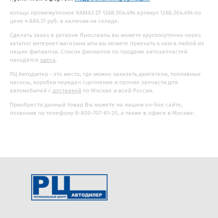
кольцо промежуточное КАМАЗ ZF 1268.304.494 артикул 1268.304.494 по
цене 4 886.31 руб. в наличии на складе.
Сделать заказ в регионе Ярославль вы можете круглосуточно через
каталог интернет магазина или вы можете приехать к нам в любой из
наших филиалов. Список филиалов по продаже автозапчастей
находятся
здесь
.
РЦ Автодилер - это место, где можно заказать двигатели, топливные
насосы, коробки передач сцепление и прочие запчасти для
автомобилей с
доставкой
по Москве и всей России.
Приобрести данный товар Вы можете на нашем on-line сайте,
позвонив по телефону 8-800-707-61-20, а также в офисе в Москве.