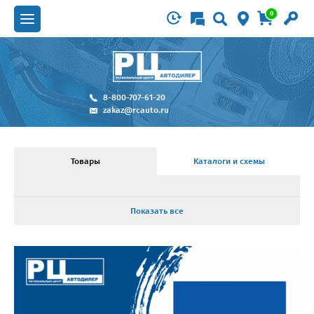
0
8-800-707-61-20
zakaz@rcauto.ru
Товары
Каталоги и схемы
Показать все