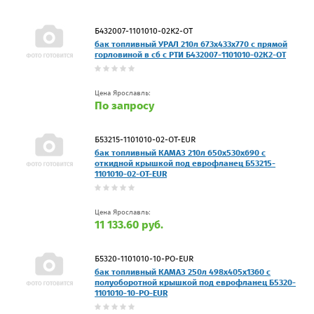
Б432007-1101010-02К2-OT
бак топливный УРАЛ 210л 673х433х770 с прямой
горловиной в сб с РТИ Б432007-1101010-02К2-OT
Цена Ярославль:
По запросу
Б53215-1101010-02-OT-EUR
бак топливный КАМАЗ 210л 650х530х690 с
откидной крышкой под еврофланец Б53215-
1101010-02-OT-EUR
Цена Ярославль:
11 133.60 руб.
Б5320-1101010-10-PO-EUR
бак топливный КАМАЗ 250л 498х405х1360 с
полуоборотной крышкой под еврофланец Б5320-
1101010-10-PO-EUR