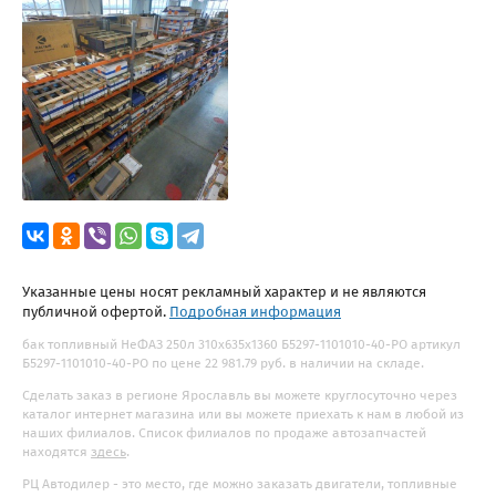
Указанные цены носят рекламный характер и не являются
публичной офертой.
Подробная информация
бак топливный НеФАЗ 250л 310х635х1360 Б5297-1101010-40-PO артикул
Б5297-1101010-40-PO по цене 22 981.79 руб. в наличии на складе.
Сделать заказ в регионе Ярославль вы можете круглосуточно через
каталог интернет магазина или вы можете приехать к нам в любой из
наших филиалов. Список филиалов по продаже автозапчастей
находятся
здесь
.
РЦ Автодилер - это место, где можно заказать двигатели, топливные