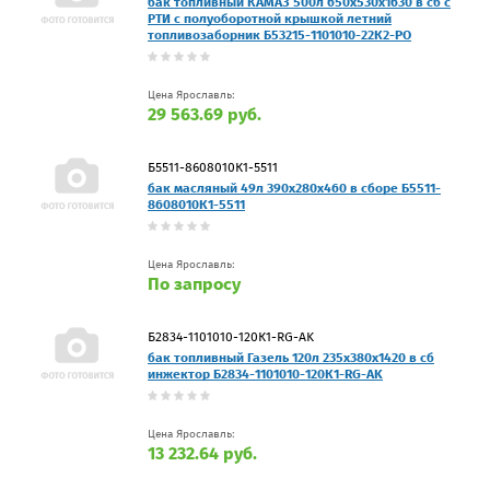
бак топливный КАМАЗ 500л 650х530х1630 в сб с
РТИ с полуоборотной крышкой летний
топливозаборник Б53215-1101010-22К2-PO
Цена Ярославль:
29 563.69 руб.
Б5511-8608010К1-5511
бак масляный 49л 390х280х460 в сборе Б5511-
8608010К1-5511
Цена Ярославль:
По запросу
Б2834-1101010-120К1-RG-AK
бак топливный Газель 120л 235х380х1420 в сб
инжектор Б2834-1101010-120К1-RG-AK
Цена Ярославль:
13 232.64 руб.