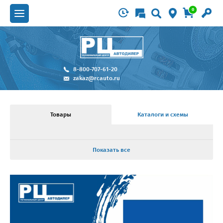
0
8-800-707-61-20
zakaz@rcauto.ru
Товары
Каталоги и схемы
Показать все