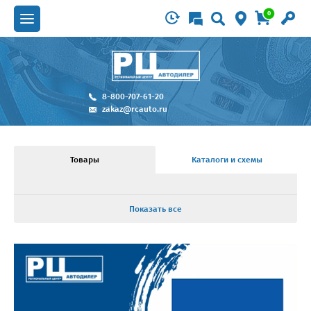
0
8-800-707-61-20
zakaz@rcauto.ru
Товары
Каталоги и схемы
Показать все