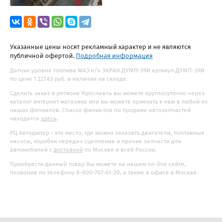
Указанные цены носят рекламный характер и не являются
публичной офертой.
Подробная информация
Датчик уровня топлива МАЗ н/о ЭКРАН ДУМП-39И артикул ДУМП-39И
по цене 1 227.63 руб. в наличии на складе.
Сделать заказ в регионе Ярославль вы можете круглосуточно через
каталог интернет магазина или вы можете приехать к нам в любой из
наших филиалов. Список филиалов по продаже автозапчастей
находятся
здесь
.
РЦ Автодилер - это место, где можно заказать двигатели, топливные
насосы, коробки передач сцепление и прочие запчасти для
автомобилей с
доставкой
по Москве и всей России.
Приобрести данный товар Вы можете на нашем on-line сайте,
позвонив по телефону 8-800-707-61-20, а также в офисе в Москве.