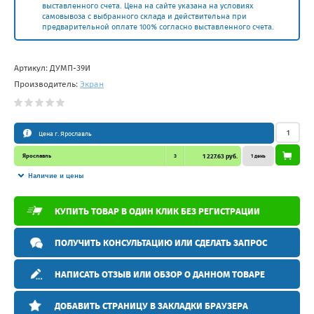
выставленного счета. Цена на сайте указана на условиях
самовывоза с выбранного склада и действительна при
предварительной оплате 100% согласно выставленного счета.
Артикул:
ДУМП-39И
Производитель:
Экран
Цена г. Ярославль
Ярославль
3
1 227.63 руб.
1 день
Наличие и цены
КУПИТЬ ТОВАР В ОДИН КЛИК БЕЗ РЕГИСТРАЦИИ
ПОЛУЧИТЬ КОНСУЛЬТАЦИЮ ИЛИ СДЕЛАТЬ ЗАПРОС
НАПИСАТЬ ОТЗЫВ ИЛИ ОБЗОР О ДАННОМ ТОВАРЕ
ДОБАВИТЬ СТРАНИЦУ В ЗАКЛАДКИ БРАУЗЕРА