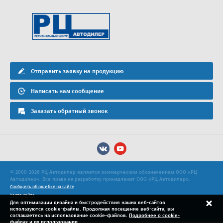
Отправить заявку на продукцию
Написать нам сообщение
Заказать обратный звонок
© 2000-2026 РЦ Автодилер является коммерческим обозначением ООО «РЦ
Автодилер». Все права на разработку принадлежат ООО «РЦ Автодилер».
Сообщить об ошибке на сайте
Карта сайта
Для оптимизации дизайна и быстродействия наших веб-сайтов
Политика конфиденциальности
используются cookie-файлы. Продолжая посещение веб-сайта, вы
Продвижение сайта
соглашаетесь на использование cookie-файлов.
Подробнее о cookie-
файлах и их использовании.